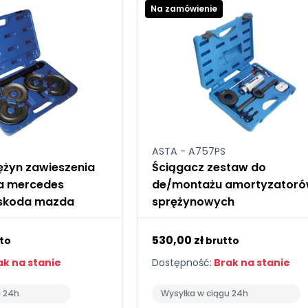
Na zamówienie
ASTA - A757PS
ężyn zawieszenia
Ściągacz zestaw do
a mercedes
de/montażu amortyzator
 skoda mazda
sprężynowych
530,00 zł
to
brutto
k na stanie
Dostępność:
Brak na stanie
u 24h
Wysyłka w ciągu 24h