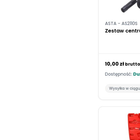
ASTA - AS2110S
Zestaw centr
10,00 zł
brutt
Dostępność:
Duż
Wysyłka w ciąg