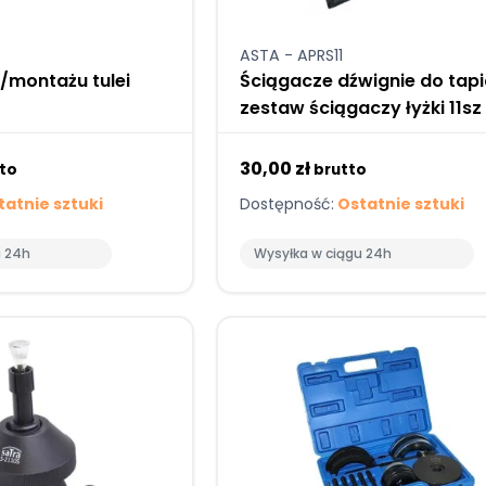
ASTA - APRS11
/montażu tulei
Ściągacze dźwignie do tapi
zestaw ściągaczy łyżki 11sz
30,00 zł
to
brutto
atnie sztuki
Dostępność:
Ostatnie sztuki
u 24h
Wysyłka w ciągu 24h