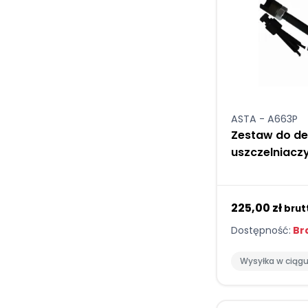
ASTA - A663P
Zestaw do d
uszczelniac
225,00 zł
brut
Dostępność:
Bra
Wysyłka w ciąg