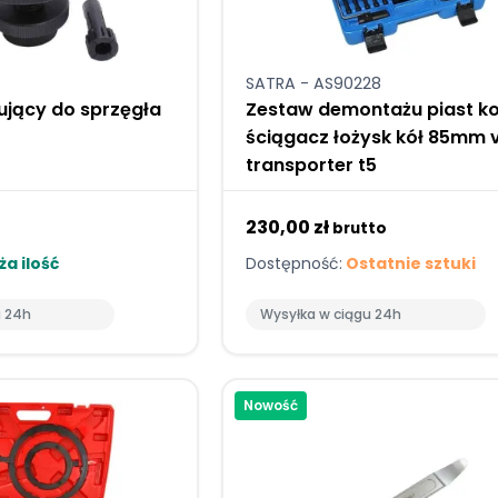
SATRA - AS90228
ujący do sprzęgła
Zestaw demontażu piast k
ściągacz łożysk kół 85mm 
transporter t5
230,00 zł
o
brutto
a ilość
Dostępność:
Ostatnie sztuki
u 24h
Wysyłka w ciągu 24h
Nowość