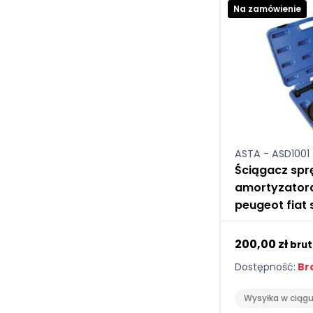
Na zamówienie
ASTA - ASD1001
Ściągacz spr
amortyzator
peugeot fiat
200,00 zł
brut
Dostępność:
Bra
Wysyłka w ciąg