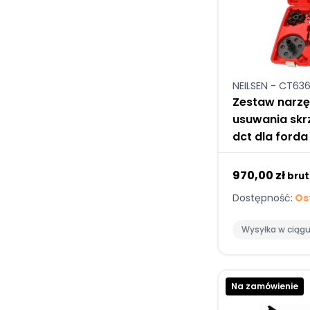
NEILSEN - CT636
Zestaw narzęd
usuwania skr
dct dla forda
970,00 zł
brut
Dostępność:
Ost
Wysyłka w ciąg
Na zamówienie