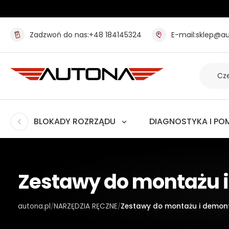
Zadzwoń do nas:
+48 184145324
E-mail:
sklep@au
BLOKADY ROZRZĄDU
DIAGNOSTYKA I PO
Zestawy do montażu 
autona.pl
NARZĘDZIA RĘCZNE
Zestawy do montażu i demon
/
/