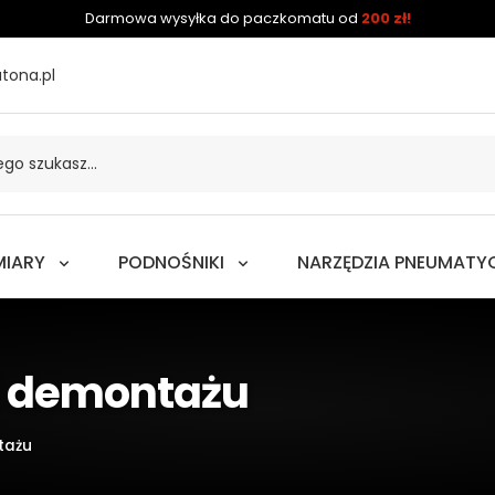
Darmowa wysyłka do paczkomatu od
200 zł!
tona.pl
MIARY
PODNOŚNIKI
NARZĘDZIA PNEUMATY
i demontażu
tażu