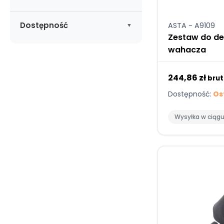
Brak produktów na promocji
Zastosuj
Dostępność
ASTA - A9109
Zestaw do de
Dostępne
(8)
wahacza
244,86 zł
brut
Dostępność:
Ost
Wysyłka w ciąg