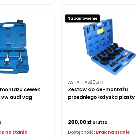
Na zamówienie
ASTA - AS25UFH
emontażu cewek
Zestaw do de-montażu
 vw audi vag
przedniego łożyska piasty
260,00 zł
o
brutto
k na stanie
Dostępność:
Brak na stanie