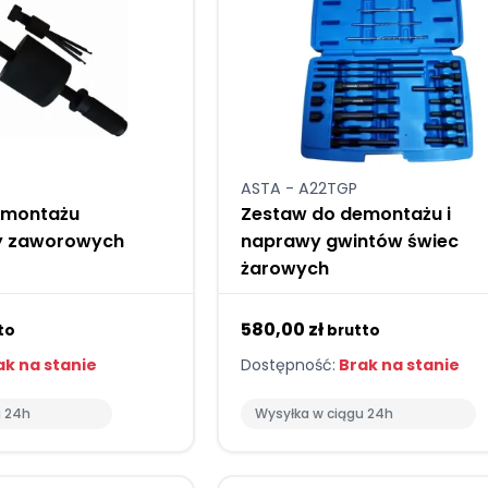
ASTA - A22TGP
emontażu
Zestaw do demontażu i
zy zaworowych
naprawy gwintów świec
żarowych
580,00 zł
to
brutto
k na stanie
Dostępność:
Brak na stanie
u 24h
Wysyłka w ciągu 24h