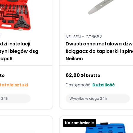
1
NEILSEN - CT6662
zi instalacji
Dwustronna metalowa dźw
zyni biegów dsg
ściągacz do tapicerki i spi
 dps6
Neilsen
62,00 zł
to
brutto
atnie sztuki
Dostępność:
Duża ilość
u 24h
Wysyłka w ciągu 24h
Na zamówienie