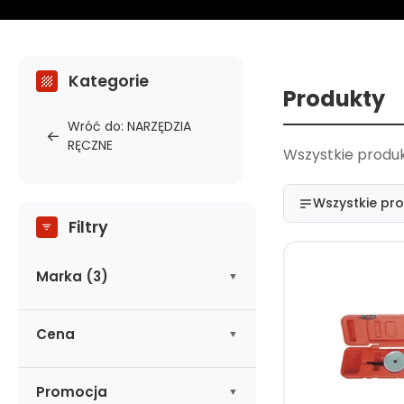
Kategorie
Produkty
Wróć do: NARZĘDZIA
RĘCZNE
Wszystkie produk
Wszystkie pr
Filtry
Marka (3)
ASTA
(4)
Cena
NEILSEN
(2)
SATRA
(2)
-
zł
Promocja