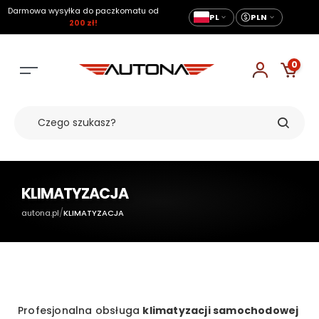
Darmowa wysyłka do paczkomatu od
PL
PLN
200 zł!
0
KLIMATYZACJA
/
autona.pl
KLIMATYZACJA
Profesjonalna obsługa
klimatyzacji samochodowej