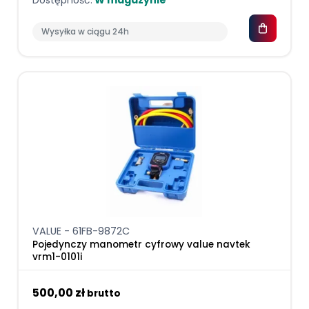
Wysyłka w ciągu 24h
VALUE - 61FB-9872C
Pojedynczy manometr cyfrowy value navtek
vrm1-0101i
500,00 zł
brutto