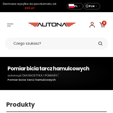
Darmowa wysyłka do paczkomatu od
PL
PLN
200 zł!
0
Pomiar bicia tarcz hamulcowych
/
/
autona.pl
DIAGNOSTYKA I POMIARY
Pomiar bicia tarcz hamulcowych
Produkty