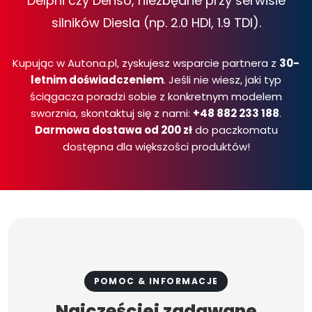
Delphi czy Denso, niezbędne przy serwisie
silników Diesla (np. 2.0 HDI, 1.9 TDI).
Kupując w Autona.pl, zyskujesz wsparcie partnera z
30-
letnim doświadczeniem
. Jeśli nie wiesz, jaki typ
ściągacza poradzi sobie z konkretnym modelem
sworznia, skontaktuj się z nami:
+48 882 233 188
.
Darmowa dostawa od 200 zł
do paczkomatu
dostępna dla większości produktów!
POMOC & INFORMACJE
Najczęściej zadawane