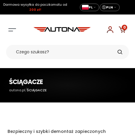
Darmowa wysyłka do paczkomatu od
PL
PLN
200 zł!
0
ŚCIĄGACZE
/
autona.pl
ŚCIĄGACZE
Bezpieczny i szybki demontaż zapieczonych