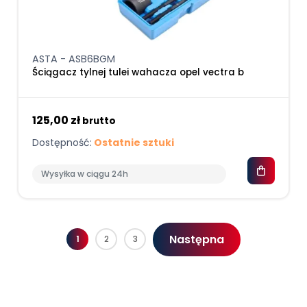
ASTA - ASB6BGM
Ściągacz tylnej tulei wahacza opel vectra b
125,00 zł
brutto
Dostępność:
Ostatnie sztuki
Wysyłka w ciągu 24h
Następna
1
2
3