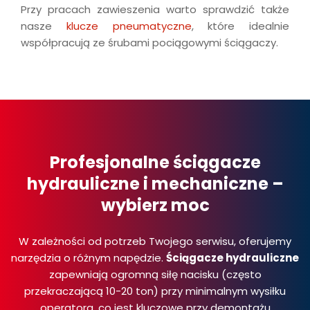
Przy pracach zawieszenia warto sprawdzić także
nasze
klucze pneumatyczne
, które idealnie
współpracują ze śrubami pociągowymi ściągaczy.
Profesjonalne ściągacze
hydrauliczne i mechaniczne –
wybierz moc
W zależności od potrzeb Twojego serwisu, oferujemy
narzędzia o różnym napędzie.
Ściągacze hydrauliczne
zapewniają ogromną siłę nacisku (często
przekraczającą 10-20 ton) przy minimalnym wysiłku
operatora, co jest kluczowe przy demontażu