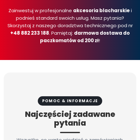
Zainwestuj w profesjonalne
akcesoria blacharskie
i
podnieś standard swoich usług. Masz pytania?
Skorzystaj z naszego doradztwa technicznego pod nr
+48 882 233 188
. Pamiętaj:
darmowa dostawa do
paczkomatów od 200 zł
!
POMOC & INFORMACJE
Najczęściej zadawane
pytania
Wszystko, co warto wiedzieć o zamówieniach,