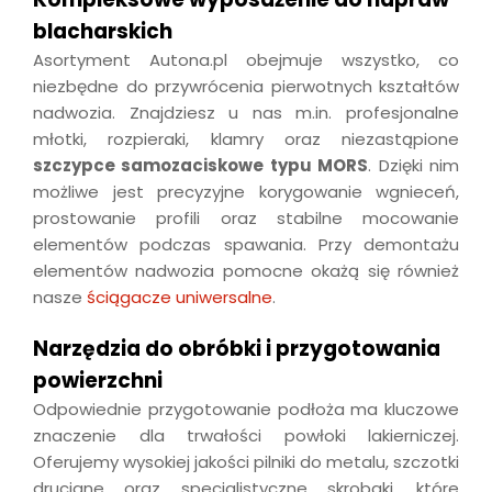
blacharskich
Asortyment Autona.pl obejmuje wszystko, co
niezbędne do przywrócenia pierwotnych kształtów
nadwozia. Znajdziesz u nas m.in. profesjonalne
młotki, rozpieraki, klamry oraz niezastąpione
szczypce samozaciskowe typu MORS
. Dzięki nim
możliwe jest precyzyjne korygowanie wgnieceń,
prostowanie profili oraz stabilne mocowanie
elementów podczas spawania. Przy demontażu
elementów nadwozia pomocne okażą się również
nasze
ściągacze uniwersalne
.
Narzędzia do obróbki i przygotowania
powierzchni
Odpowiednie przygotowanie podłoża ma kluczowe
znaczenie dla trwałości powłoki lakierniczej.
Oferujemy wysokiej jakości pilniki do metalu, szczotki
druciane oraz specjalistyczne skrobaki, które