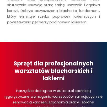
skutecznie usuwają starą farbę, uszczelki i ogniska
korozji. Dobrze oczyszczona blacha to fundament,
który eliminuje ryzyko poprawek lakierniczych i
powstawania pęcherzy pod nowym lakierem.
Sprzęt dla profesjonalnych
warsztatów blacharskich i
lakierni
Narzędzia dostępne w Autona.pl spełniają
rygorystyczne wymagania warsztatów zajmujących się
renowacją karoserii. Ergonomia pracy i solidne