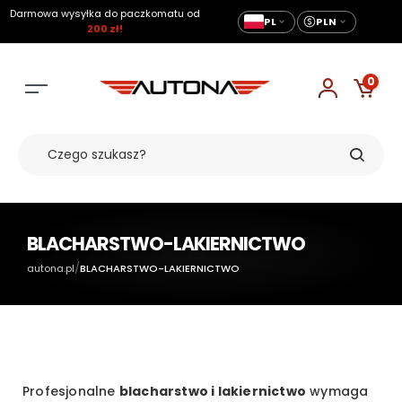
Darmowa wysyłka do paczkomatu od
PL
PLN
200 zł!
0
BLACHARSTWO-LAKIERNICTWO
/
autona.pl
BLACHARSTWO-LAKIERNICTWO
Profesjonalne
blacharstwo i lakiernictwo
wymaga