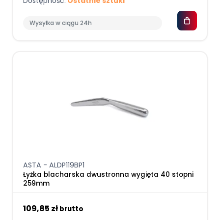
Dostępność:
Ostatnie sztuki
Wysyłka w ciągu 24h
ASTA - ALDP119BP1
Łyżka blacharska dwustronna wygięta 40 stopni
259mm
109,85 zł
brutto