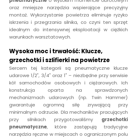
pneumatyczne
o wysokim momencie obrotowym
oraz mniejsze narzędzia wspierające precyzyjny
montaż. Wykorzystanie powietrza eliminuje ryzyko
iskrzenia i przegrzania silnika, co czyni ten sprzęt
idealnym do intensywnej eksploatacji w ciężkich
warunkach warsztatowych.
Wysoka moc i trwałość: Klucze,
grzechotki i szlifierki na powietrze
Sercem tej kategorii są pneumatyczne klucze
udarowe 1/2", 3/4" oraz 1" – niezbędne przy serwisie
kół samochodów osobowych i ciężarowych. Ich
konstrukcja oparta na sprawdzonych
mechanizmach udarowych (np. Twin Hammer)
gwarantuje ogromną siłę zrywającą przy
minimalnym odrzucie. Dla mechaników pracujących
przy silnikach przygotowaliśmy
grzechotki
pneumatyczne
, które zastępują tradycyjne
narzędzia ręczne w miejscach o ograniczonym polu