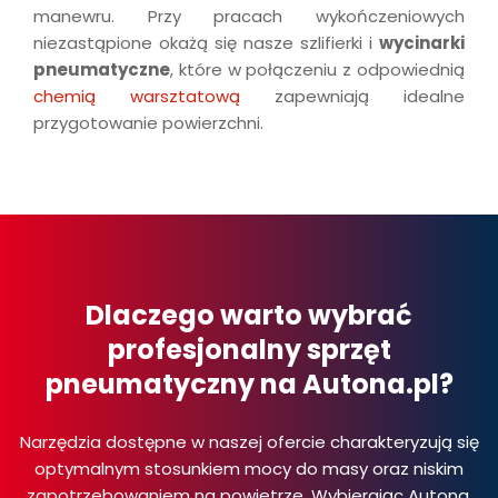
manewru. Przy pracach wykończeniowych
niezastąpione okażą się nasze szlifierki i
wycinarki
pneumatyczne
, które w połączeniu z odpowiednią
chemią warsztatową
zapewniają idealne
przygotowanie powierzchni.
Dlaczego warto wybrać
profesjonalny sprzęt
pneumatyczny na Autona.pl?
Narzędzia dostępne w naszej ofercie charakteryzują się
optymalnym stosunkiem mocy do masy oraz niskim
zapotrzebowaniem na powietrze. Wybierając Autona,