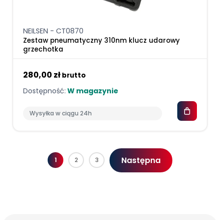
NEILSEN - CT0870
Zestaw pneumatyczny 310nm klucz udarowy
grzechotka
280,00 zł
brutto
Dostępność:
W magazynie
Wysyłka w ciągu 24h
Następna
1
2
3