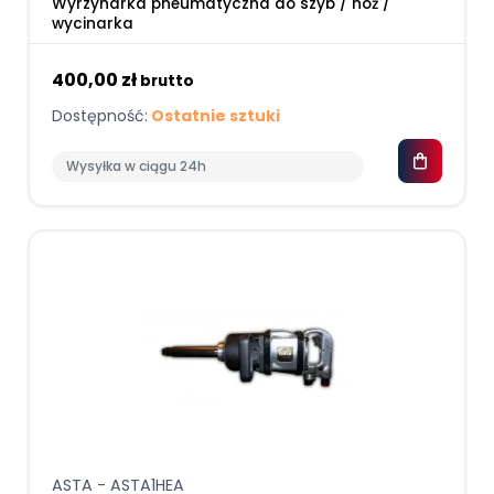
Wyrzynarka pneumatyczna do szyb / nóż /
wycinarka
400,00 zł
brutto
Dostępność:
Ostatnie sztuki
Wysyłka w ciągu 24h
ASTA - ASTA1HEA