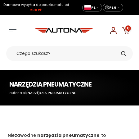
Darmowa wysyłka do paczkomatu od
PL
PLN
200 zł!
0
NARZĘDZIA PNEUMATYCZNE
/
autona.pl
NARZĘDZIA PNEUMATYCZNE
Niezawodne
narzędzia pneumatyczne
to