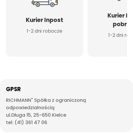
Kurier I
Kurier Inpost
pobran
1-2 dni robocze
1-2 dni ro
GPSR
RICHMANN" Spółka z ograniczoną
odpowiedzialnością
ul.Długa 15, 25-650 Kielce
tel: (41) 361 47 06