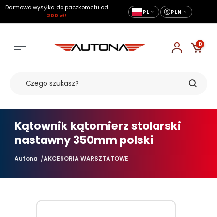
Darmowa wysyłka do paczkomatu od
PL
PLN
200 zł!
0
Kątownik kątomierz stolarski
nastawny 350mm polski
Autona
AKCESORIA WARSZTATOWE