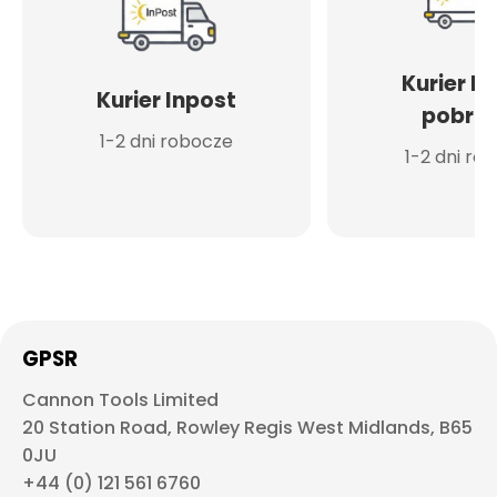
Kurier I
Kurier Inpost
pobran
1-2 dni robocze
1-2 dni ro
GPSR
Cannon Tools Limited
20 Station Road, Rowley Regis West Midlands, B65
0JU
+44 (0) 121 561 6760