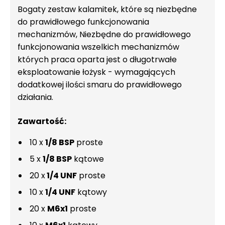
Bogaty zestaw kalamitek, które są niezbędne
do prawidłowego funkcjonowania
mechanizmów, Niezbędne do prawidłowego
funkcjonowania wszelkich mechanizmów
których praca oparta jest o długotrwałe
eksploatowanie łożysk - wymagających
dodatkowej ilości smaru do prawidłowego
działania.
Zawartość:
10 x
1/8 BSP
proste
5 x
1/8 BSP
kątowe
20 x
1/4 UNF
proste
10 x
1/4 UNF
kątowy
20 x
M6x1
proste