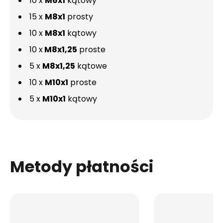
10 x
M6x1
kątowy
15 x
M8x1
prosty
10 x
M8x1
kątowy
10 x
M8x1,25
proste
5 x
M8x1,25
kątowe
10 x
M10x1
proste
5 x
M10x1
kątowy
Metody płatności