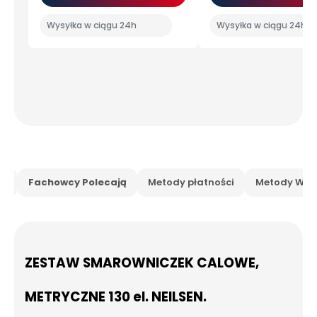
Wysyłka w ciągu 24h
Wysyłka w ciągu 24h
is
Fachowcy Polecają
Metody płatności
Metody Wysy
ZESTAW SMAROWNICZEK CALOWE,
METRYCZNE 130 el. NEILSEN.