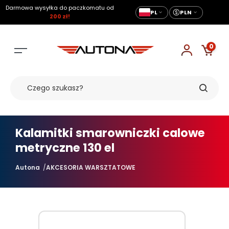
Darmowa wysyłka do paczkomatu od
PL
PLN
200 zł!
0
Kalamitki smarowniczki calowe
metryczne 130 el
Autona
AKCESORIA WARSZTATOWE