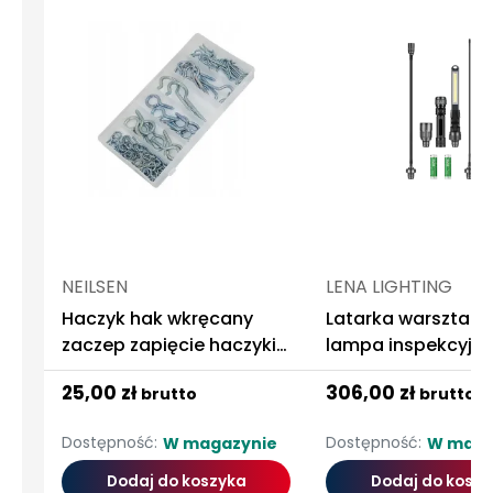
NEILSEN
LENA LIGHTING
Haczyk hak wkręcany
Latarka warsztat
zaczep zapięcie haczyki
lampa inspekcyjna
80el
końcówki led pro l
25,00 zł
306,00 zł
brutto
brutto
Dostępność:
Dostępność:
W magazynie
W maga
Dodaj do koszyka
Dodaj do koszy