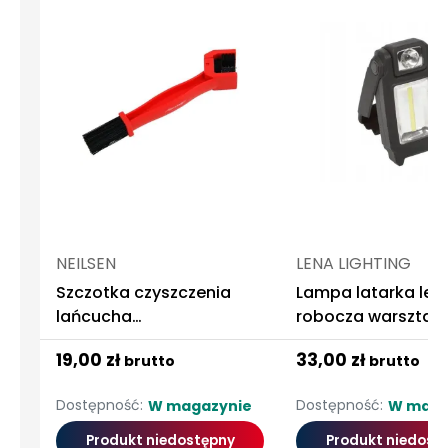
NEILSEN
LENA LIGHTING
Szczotka czyszczenia
Lampa latarka led
lańcucha
robocza warsztat
motocyklowego
lena lighting 3x aa
19,00 zł
33,00 zł
brutto
brutto
Dostępność:
Dostępność:
W magazynie
W maga
Produkt niedostępny
Produkt niedost