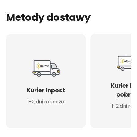
Metody dostawy
Kurier I
Kurier Inpost
pobran
1-2 dni robocze
1-2 dni ro