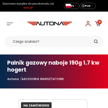
Darmowa wysyłka do paczkomatu od
PL
PLN
200 zł!
0
Palnik gazowy naboje 190g 1.7 kw
hogert
Autona
AKCESORIA WARSZTATOWE
NA ZAMÓWIENIE