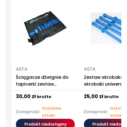
ASTA
ASTA
Ściągacze dźwignie do
Zestaw skrobakó
tapicerki zestaw
skrobaki uniwersa
ściągaczy łyżki 11sz
asta
30,00 zł
25,00 zł
brutto
brutto
Ostatnie
Ostatni
Dostępność:
Dostępność:
sztuki
sztuki
Produkt niedostępny
Produkt niedost