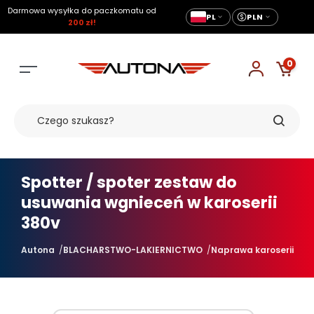
Darmowa wysyłka do paczkomatu od
PL
PLN
200 zł!
0
Spotter / spoter zestaw do
usuwania wgnieceń w karoserii
380v
Autona
BLACHARSTWO-LAKIERNICTWO
Naprawa karoserii