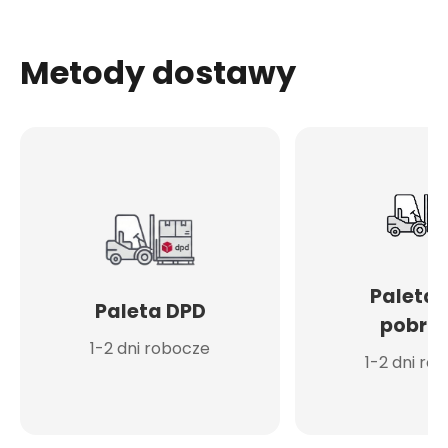
Metody dostawy
Paleta 
Paleta DPD
pobran
1-2 dni robocze
1-2 dni ro