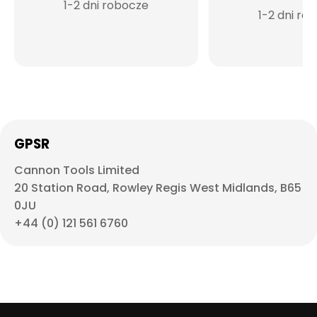
1-2 dni robocze
1-2 dni ro
GPSR
Cannon Tools Limited
20 Station Road, Rowley Regis West Midlands, B65
0JU
+44 (0) 121 561 6760