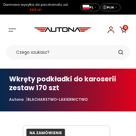
Darmowa wysyłka do paczkomatu od
PL
PLN
200 zł!
0
Wkręty podkładki do karoserii
zestaw 170 szt
Autona
BLACHARSTWO-LAKIERNICTWO
NA ZAMÓWIENIE