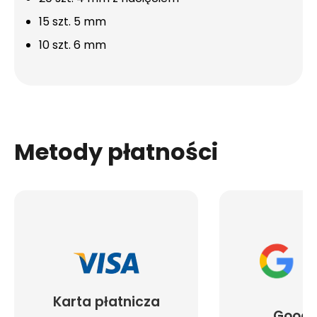
15 szt. 5 mm
10 szt. 6 mm
Metody płatności
Karta płatnicza
Googl