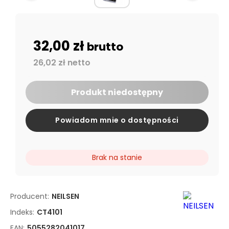
32,00 zł
brutto
26,02 zł netto
Produkt niedostępny
Powiadom mnie o dostępności
Brak na stanie
Producent:
NEILSEN
Indeks:
CT4101
EAN:
5055282041017