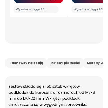
Wysyłka w ciągu 24h
Wysyłka w ciągu 24h
is
Fachowcy Polecają
Metody płatności
Metody Wysy
Zestaw składa się z 150 sztuk wkrętów i
podkładek do karoserii, o rozmiarach od M3x8
mm do M6x20 mm. Wkręty i podkładki
umieszczone są w wygodnym sortowniku.