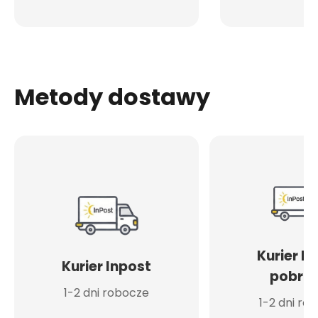
Metody dostawy
Kurier I
Kurier Inpost
pobran
1-2 dni robocze
1-2 dni ro