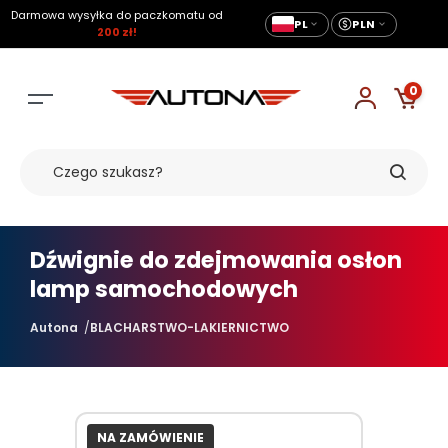
Darmowa wysyłka do paczkomatu od
PL
PLN
200 zł!
0
Dźwignie do zdejmowania osłon
lamp samochodowych
Autona
BLACHARSTWO-LAKIERNICTWO
NA ZAMÓWIENIE