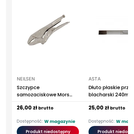
NEILSEN
ASTA
Szczypce
Dłuto płaskie prze
samozaciskowe Mors
blacharski 240mm
Żabka 250mm
26,00 zł
25,00 zł
brutto
brutto
Dostępność:
Dostępność:
W magazynie
W maga
Produkt niedostępny
Produkt niedost