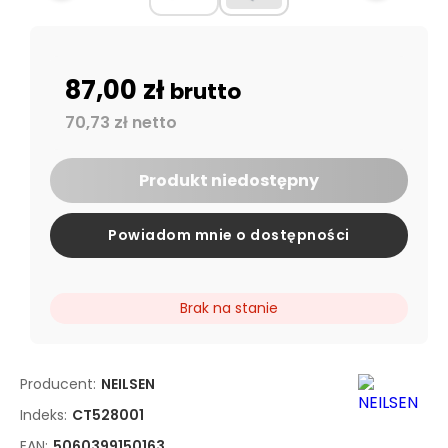
87,00 zł
brutto
70,73 zł netto
Produkt niedostępny
Powiadom mnie o dostępności
Brak na stanie
Producent:
NEILSEN
Indeks:
CT528001
EAN:
5060399150163