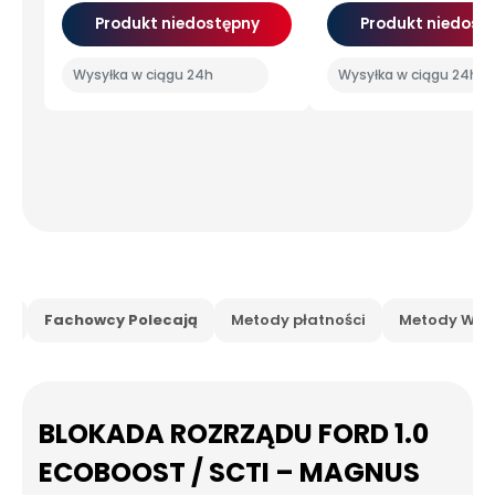
Produkt niedostępny
Produkt niedost
Wysyłka w ciągu 24h
Wysyłka w ciągu 24h
is
Fachowcy Polecają
Metody płatności
Metody Wysy
BLOKADA ROZRZĄDU FORD 1.0
ECOBOOST / SCTI – MAGNUS