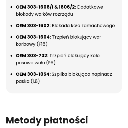
OEM 303-1606/1 & 1606/2:
Dodatkowe
blokady wałków rozrządu
OEM 303-1602:
Blokada koła zamachowego
OEM 303-1604:
Trzpień blokujący wał
korbowy (F16)
OEM 303-732:
Trzpień blokujący koło
pasowe wału (F6)
OEM 303-1054:
Szpilka blokująca napinacz
paska (1.8)
Metody płatności