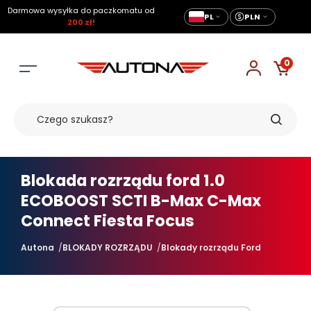
Darmowa wysyłka do paczkomatu od
PL
PLN
200 zł!
0
Blokada rozrządu ford 1.0
ECOBOOST SCTI B-Max C-Max
Connect Fiesta Focus
Autona
BLOKADY ROZRZĄDU
Blokady rozrządu Ford