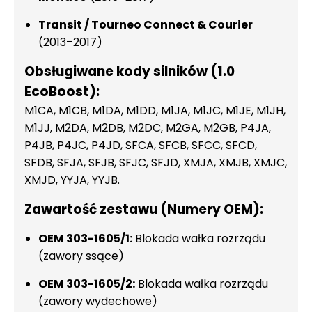
Transit / Tourneo Connect & Courier
(2013–2017)
Obsługiwane kody silników (1.0
EcoBoost):
M1CA, M1CB, M1DA, M1DD, M1JA, M1JC, M1JE, M1JH,
M1JJ, M2DA, M2DB, M2DC, M2GA, M2GB, P4JA,
P4JB, P4JC, P4JD, SFCA, SFCB, SFCC, SFCD,
SFDB, SFJA, SFJB, SFJC, SFJD, XMJA, XMJB, XMJC,
XMJD, YYJA, YYJB.
Zawartość zestawu (Numery OEM):
OEM 303-1605/1:
Blokada wałka rozrządu
(zawory ssące)
OEM 303-1605/2:
Blokada wałka rozrządu
(zawory wydechowe)