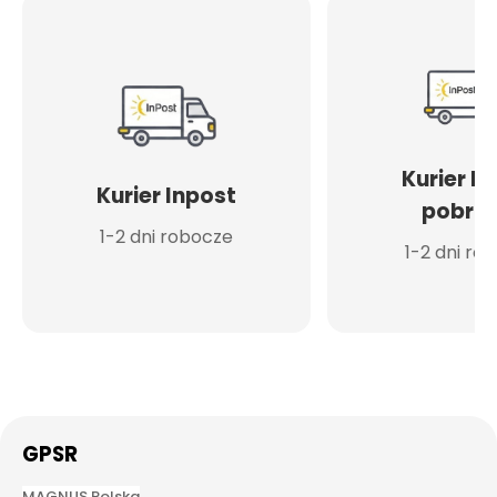
Kurier I
Kurier Inpost
pobran
1-2 dni robocze
1-2 dni ro
GPSR
MAGNUS
Polska