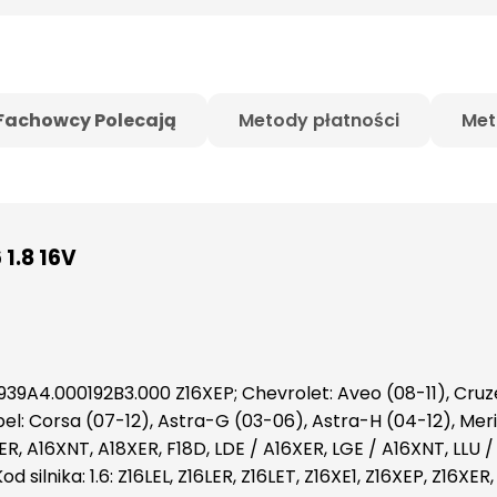
Fachowcy Polecają
Metody płatności
Met
1.8 16V
 939A4.000192B3.000 Z16XEP; Chevrolet: Aveo (08-11), Cruze (
, Opel: Corsa (07-12), Astra-G (03-06), Astra-H (04-12), Me
ER, A16XNT, A18XER, F18D, LDE / A16XER, LGE / A16XNT, LLU / 
 silnika: 1.6: Z16LEL, Z16LER, Z16LET, Z16XE1, Z16XEP, Z16XER