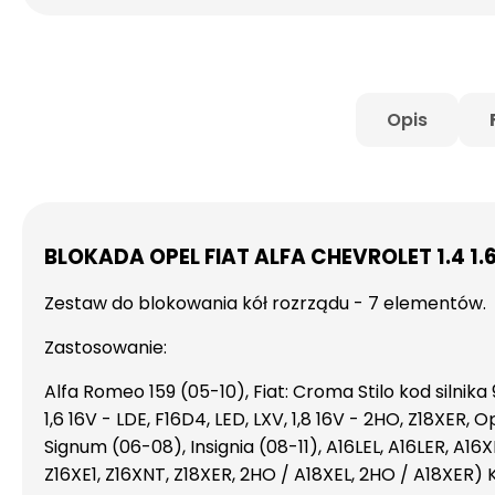
Opis
BLOKADA OPEL FIAT ALFA CHEVROLET 1.4 1.6 
Zestaw do blokowania kół rozrządu - 7 elementów.
Zastosowanie:
Alfa Romeo 159 (05-10), Fiat: Croma Stilo kod silnika
1,6 16V - LDE, F16D4, LED, LXV, 1,8 16V - 2HO, Z18XER
Signum (06-08), Insignia (08-11), A16LEL, A16LER, A16X
Z16XE1, Z16XNT, Z18XER, 2HO / A18XEL, 2HO / A18XER) Kod