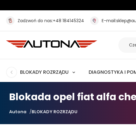
Zadzwoń do nas:
+48 184145324
E-mail:
sklep@au
BLOKADY ROZRZĄDU
DIAGNOSTYKA I PO
Blokada opel fiat alfa chev
Autona
BLOKADY ROZRZĄDU