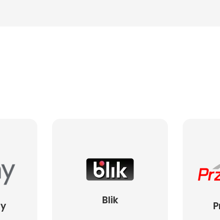
Blik
ay
P