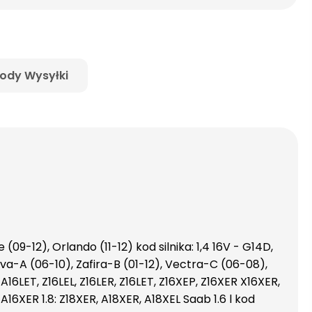
ody Wysyłki
09-12), Orlando (11-12) kod silnika: 1,4 16V - G14D,
riva-A (06-10), Zafira-B (01-12), Vectra-C (06-08),
A16LET, Z16LEL, Z16LER, Z16LET, Z16XEP, Z16XER X16XER,
, A16XER 1.8: Z18XER, A18XER, A18XEL Saab 1.6 l kod