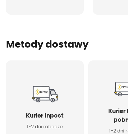
Metody dostawy
Kurier I
Kurier Inpost
pobran
1-2 dni robocze
1-2 dni ro