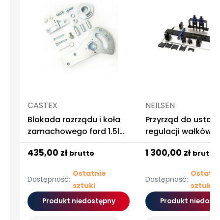
CASTEX
NEILSEN
Blokada rozrządu i koła
Przyrząd do ustaw
zamachowego ford 1.5l
regulacji wałków
ecoboost
rozrządu vw audi 
435,00 zł
1 300,00 zł
brutto
brutto
seat porsche 1.6 2.
3.0 4.0 tdi cr
Ostatnie
Ostatni
Dostępność:
Dostępność:
sztuki
sztuki
Produkt niedostępny
Produkt niedost