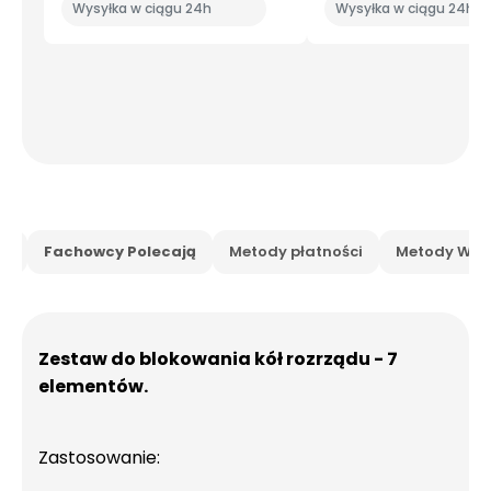
Wysyłka w ciągu 24h
Wysyłka w ciągu 24h
is
Fachowcy Polecają
Metody płatności
Metody Wysy
Zestaw do blokowania kół rozrządu - 7
elementów.
Zastosowanie: