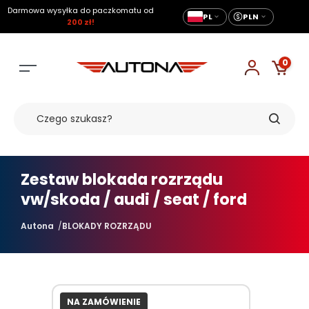
Darmowa wysyłka do paczkomatu od
PL
PLN
200 zł!
0
Zestaw blokada rozrządu
vw/skoda / audi / seat / ford
Autona
BLOKADY ROZRZĄDU
NA ZAMÓWIENIE