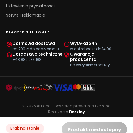
Ustawienia prywatności
Serwis i reklamacje
DLACZEGO AUTONA?
Darmowa dostawa
Wysyłka 24h
od 200 zł do paczkomatu
w dni robocze do 14:00
Doradztwo techniczne
Gwarancja
producenta
+48 882 233 188
na wszystkie produkty
© 2026 Autona – Wszelkie prawa zastrzeżone
Realizacja
Berkley
Brak na stanie
Produkt niedostępny