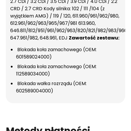
2.7 CDi / 3.2 CDi / 3.5 CDi / 3.9 CDi / 4.0 CDi / 2.2
CRD / 2.7 CRD Kody silnika: 102 / 111 /104 (z
wyjątkiem AMG) / 119 / 120, 611.960/961/962/980,
612.961/962/963/965/967/981 613.960,
646.811/812/951/961/962/963/820/821/982/983/966,
647.961/982, 648.961, EDJ
Zawartość zestawu:
Blokada koła zamachowego (OEM:
601589024000)
Blokada koła zamachowego (OEM:
112589034000)
Blokada wałka rozrządu (OEM:
602589004000)
Metody płatności