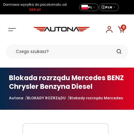
Darmowa wysyłka do paczkomatu od
PL
PLN
200 zł!
0
Blokada rozrządu Mercedes BENZ
Chrysler Benzyna Diesel
Autona
BLOKADY ROZRZĄDU
Blokady rozrządu Mercedes