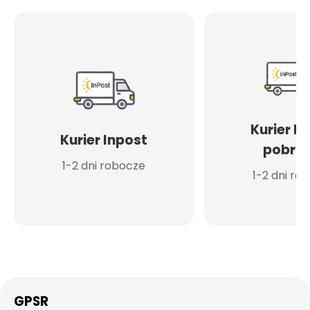
Kurier I
Kurier Inpost
pobran
1-2 dni robocze
1-2 dni ro
GPSR