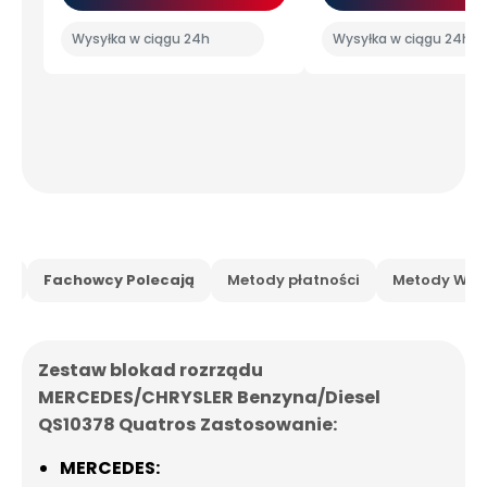
Wysyłka w ciągu 24h
Wysyłka w ciągu 24h
is
Fachowcy Polecają
Metody płatności
Metody Wysy
Zestaw blokad rozrządu
MERCEDES/CHRYSLER Benzyna/Diesel
QS10378 Quatros
Zastosowanie:
MERCEDES: