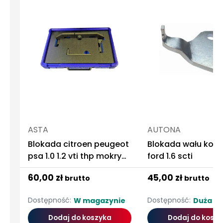
ASTA
AUTONA
Blokada citroen peugeot
Blokada wału kor
psa 1.0 1.2 vti thp mokry
ford 1.6 scti
pasek
60,00 zł
45,00 zł
brutto
brutto
Dostępność:
Dostępność:
W magazynie
Duża ilo
Dodaj do koszyka
Dodaj do koszy