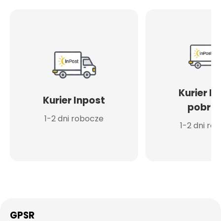
Kurier I
Kurier Inpost
pobran
1-2 dni robocze
1-2 dni ro
GPSR