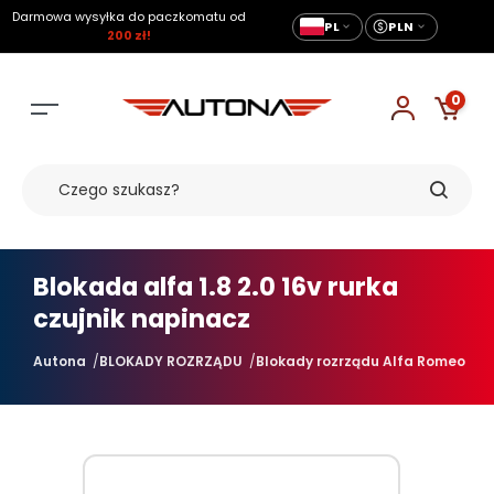
Darmowa wysyłka do paczkomatu od
PL
PLN
200 zł!
0
Blokada alfa 1.8 2.0 16v rurka
czujnik napinacz
Autona
BLOKADY ROZRZĄDU
Blokady rozrządu Alfa Romeo