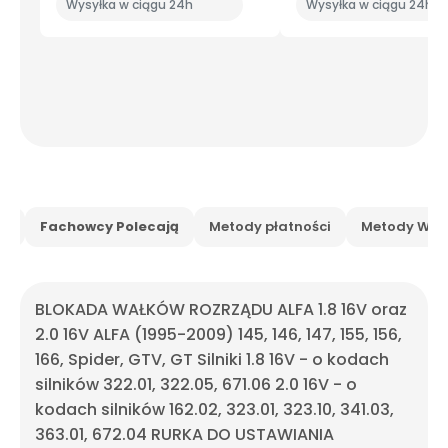
Wysyłka w ciągu 24h
Wysyłka w ciągu 24h
is
Fachowcy Polecają
Metody płatności
Metody Wysy
BLOKADA WAŁKÓW ROZRZĄDU ALFA 1.8 16V oraz
2.0 16V ALFA (1995-2009) 145, 146, 147, 155, 156,
166, Spider, GTV, GT Silniki 1.8 16V - o kodach
silników 322.01, 322.05, 671.06 2.0 16V - o
kodach silników 162.02, 323.01, 323.10, 341.03,
363.01, 672.04 RURKA DO USTAWIANIA