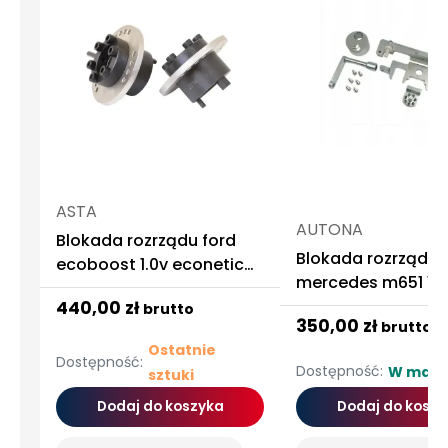
ASTA
AUTONA
Blokada rozrządu ford
Blokada rozrządu
ecoboost 1.0v econetic
mercedes m651 1.8 
fiesta
diesel
440,00 zł
brutto
350,00 zł
brutto
Ostatnie
Dostępność:
Dostępność:
W maga
sztuki
Dodaj do koszyka
Dodaj do koszy