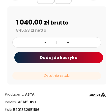
1 040,00 zł
brutto
845,53 zł netto
-
+
Dodaj do koszyka
Ostatnie sztuki
Producent:
ASTA
Indeks:
A8145UPG
EAN:
5901832951186