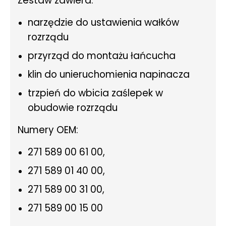
Zestaw zawiera:
narzędzie do ustawienia wałków
rozrządu
przyrząd do montażu łańcucha
klin do unieruchomienia napinacza
trzpień do wbicia zaślepek w
obudowie rozrządu
Numery OEM:
271 589 00 61 00,
271 589 01 40 00,
271 589 00 31 00,
271 589 00 15 00