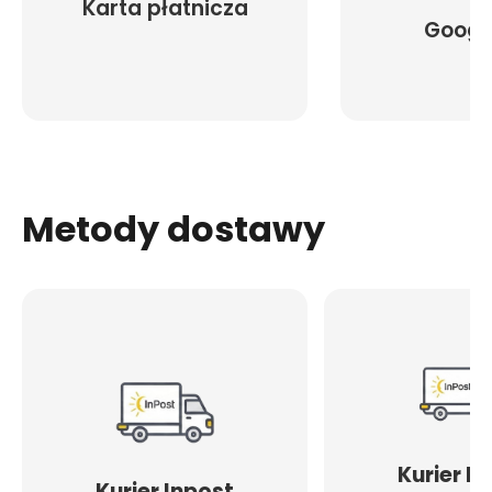
Karta płatnicza
Googl
Metody dostawy
Kurier I
Kurier Inpost