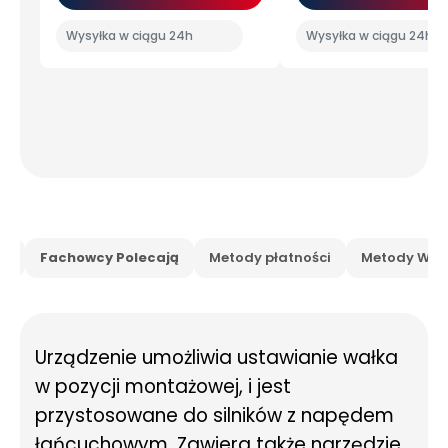
Wysyłka w ciągu 24h
Wysyłka w ciągu 24h
is
Fachowcy Polecają
Metody płatności
Metody Wysy
Urządzenie umożliwia ustawianie wałka
w pozycji montażowej, i jest
przystosowane do silników z napędem
łańcuchowym. Zawiera także narzędzie