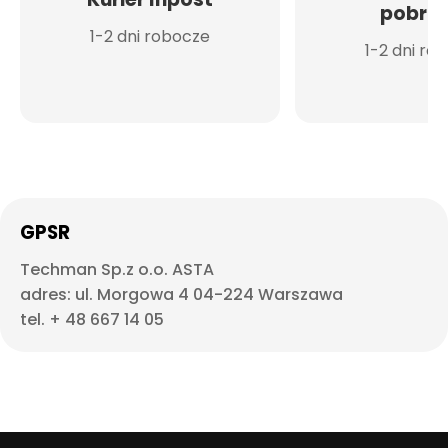
pobran
1-2 dni robocze
1-2 dni ro
GPSR
Techman Sp.z o.o. ASTA
adres: ul. Morgowa 4 04-224 Warszawa
tel. + 48 667 14 05