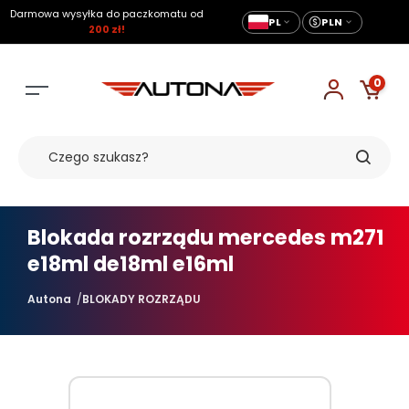
Darmowa wysyłka do paczkomatu od
PL
PLN
200 zł!
0
Blokada rozrządu mercedes m271
e18ml de18ml e16ml
Autona
BLOKADY ROZRZĄDU