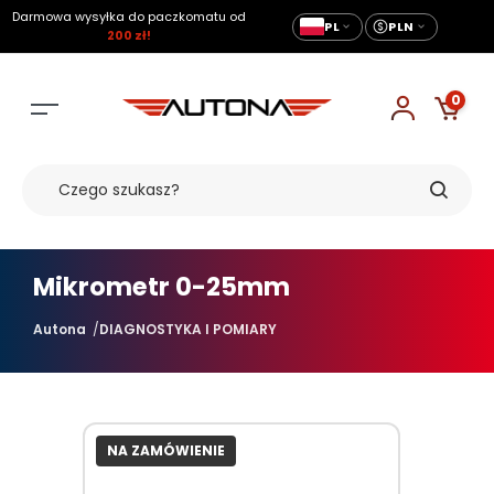
Darmowa wysyłka do paczkomatu od
PL
PLN
200 zł!
0
Mikrometr 0-25mm
Autona
DIAGNOSTYKA I POMIARY
NA ZAMÓWIENIE