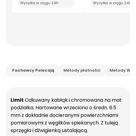
Wysyłka w ciągu 24h
Wysyłka w ciągu 24h
is
Fachowcy Polecają
Metody płatności
Metody Wysy
Limit
Odkuwany kabłąk i chromowana na mat
podziałka. Hartowane wrzeciono o średn. 6.5
mm z dokładnie docieranymi powierzchniami
pomiarowymi z węglików spiekanych. Z tuleją
sprzęgła i dźwigienką ustalającą.