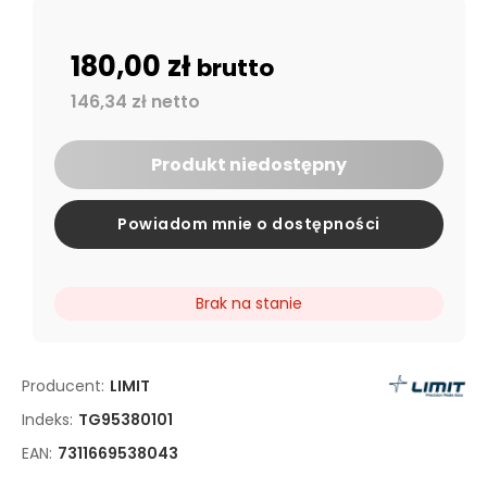
180,00 zł
brutto
146,34 zł netto
Produkt niedostępny
Powiadom mnie o dostępności
Brak na stanie
Producent:
LIMIT
Indeks:
TG95380101
EAN:
7311669538043