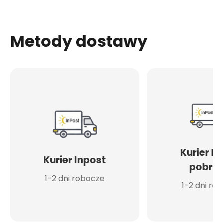
Metody dostawy
Kurier I
Kurier Inpost
pobran
1-2 dni robocze
1-2 dni ro