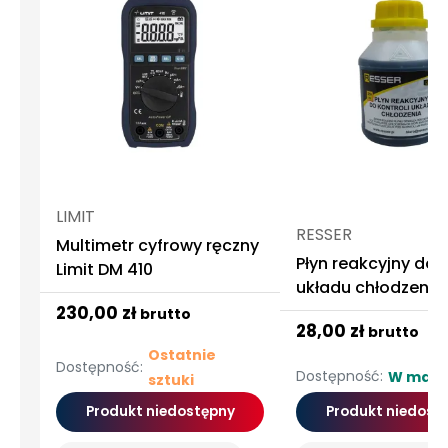
LIMIT
RESSER
Multimetr cyfrowy ręczny
Płyn reakcyjny do k
Limit DM 410
układu chłodzenia
230,00 zł
brutto
28,00 zł
brutto
Ostatnie
Dostępność:
Dostępność:
W maga
sztuki
Produkt niedostępny
Produkt niedost