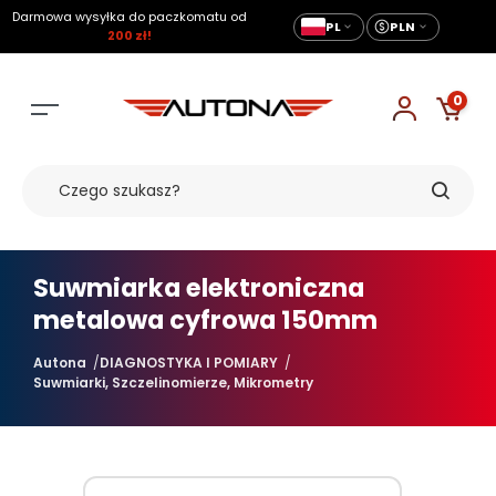
Darmowa wysyłka do paczkomatu od
PL
PLN
200 zł!
0
Suwmiarka elektroniczna
metalowa cyfrowa 150mm
Autona
DIAGNOSTYKA I POMIARY
Suwmiarki, Szczelinomierze, Mikrometry