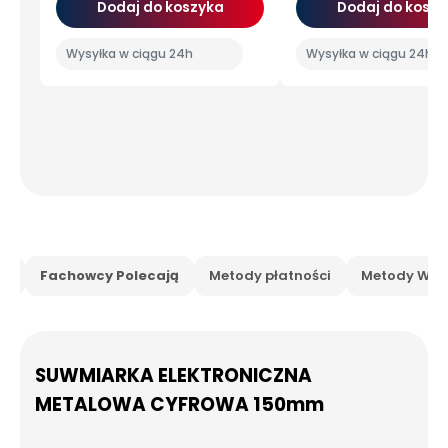
Dodaj do koszyka
Dodaj do koszy
Wysyłka w ciągu 24h
Wysyłka w ciągu 24h
is
Fachowcy Polecają
Metody płatności
Metody Wysy
SUWMIARKA ELEKTRONICZNA
METALOWA CYFROWA 150mm