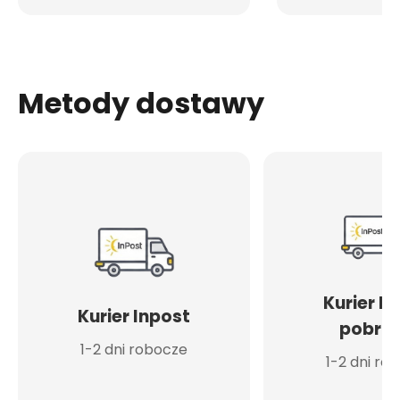
Metody dostawy
Kurier I
Kurier Inpost
pobran
1-2 dni robocze
1-2 dni ro