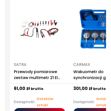
SATRA
CARMAX
Przewody pomiarowe
Wakuometr do
zestaw multimetr 21 El
synchronizacji ga
Satra
zestaw tester mier
61,00 zł
301,00 zł
brutto
brutto
Ostatnie
Ostatni
Dostępność:
Dostępność:
sztuki
sztuki