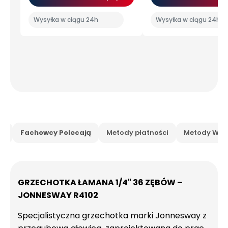
Wysyłka w ciągu 24h
Wysyłka w ciągu 24h
is
Fachowcy Polecają
Metody płatności
Metody Wysy
GRZECHOTKA ŁAMANA 1/4" 36 ZĘBÓW –
JONNESWAY R4102
Specjalistyczna grzechotka marki Jonnesway z