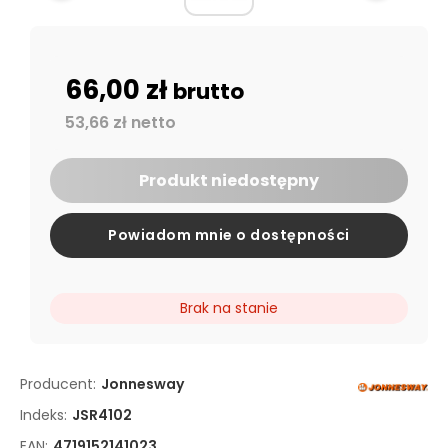
66,00 zł
brutto
53,66 zł netto
Produkt niedostępny
Powiadom mnie o dostępności
Brak na stanie
Producent:
Jonnesway
Indeks:
JSR4102
EAN:
4719152141023