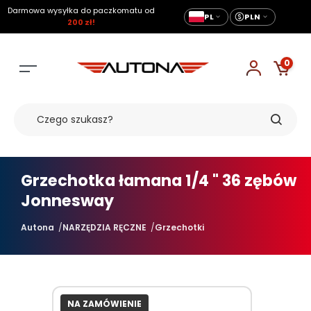
Darmowa wysyłka do paczkomatu od
PL
PLN
200 zł!
0
Grzechotka łamana 1/4 " 36 zębów
Jonnesway
Autona
NARZĘDZIA RĘCZNE
Grzechotki
NA ZAMÓWIENIE