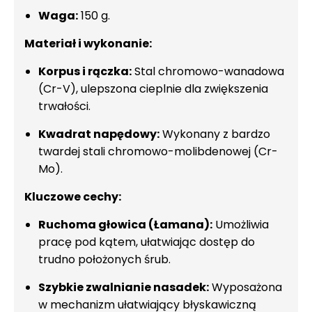
Waga:
150 g.
Materiał i wykonanie:
Korpus i rączka:
Stal chromowo-wanadowa
(Cr-V), ulepszona cieplnie dla zwiększenia
trwałości.
Kwadrat napędowy:
Wykonany z bardzo
twardej stali chromowo-molibdenowej (Cr-
Mo).
Kluczowe cechy:
Ruchoma głowica (Łamana):
Umożliwia
pracę pod kątem, ułatwiając dostęp do
trudno położonych śrub.
Szybkie zwalnianie nasadek:
Wyposażona
w mechanizm ułatwiający błyskawiczną