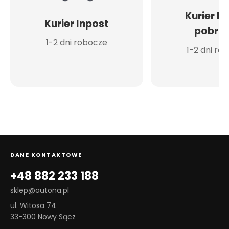
Kurier I
Kurier Inpost
pobran
1-2 dni robocze
1-2 dni ro
DANE KONTAKTOWE
+48 882 233 188
sklep@autona.pl
ul. Witosa 74
33-300 Nowy Sącz