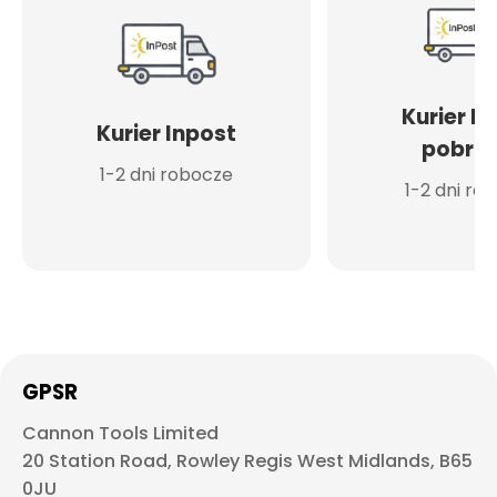
Kurier I
Kurier Inpost
pobran
1-2 dni robocze
1-2 dni ro
GPSR
Cannon Tools Limited
20 Station Road, Rowley Regis West Midlands, B65
0JU