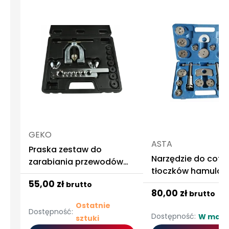
GEKO
ASTA
Praska zestaw do
Narzędzie do cofa
zarabiania przewodów
tłoczków hamulc
hamulcowych
55,00 zł
brutto
80,00 zł
brutto
Ostatnie
Dostępność:
Dostępność:
W maga
sztuki