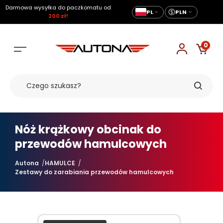
Darmowa wysyłka do paczkomatu od
PL
PLN
200 zł!
0
Nóż krążkowy obcinak do
przewodów hamulcowych
Autona
HAMULCE
Zestawy do zarabiania przewodów hamulcowych