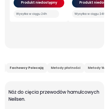
Produkt niedostępny
Produkt niedost
Wysyłka w ciągu 24h
Wysyłka w ciągu 24h
is
Fachowcy Polecają
Metody płatności
Metody Wysy
N
óż do cięcia przewodów hamulcowych
Neilsen.