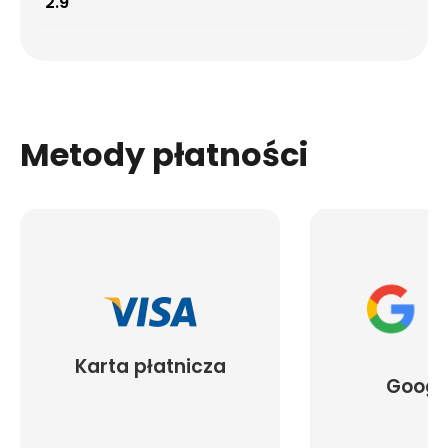
2.9
Metody płatności
Karta płatnicza
Googl