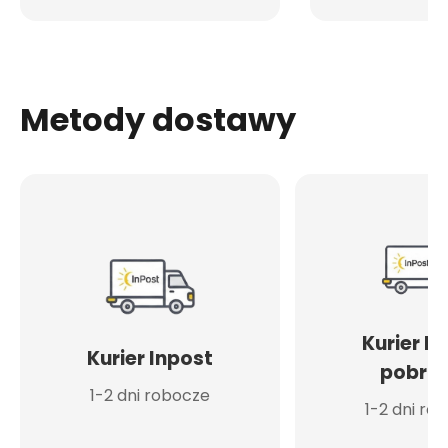
Metody dostawy
Kurier I
Kurier Inpost
pobran
1-2 dni robocze
1-2 dni ro