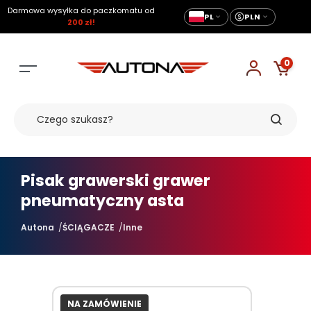
Darmowa wysyłka do paczkomatu od
PL
PLN
200 zł!
0
Pisak grawerski grawer
pneumatyczny asta
Autona
ŚCIĄGACZE
Inne
NA ZAMÓWIENIE