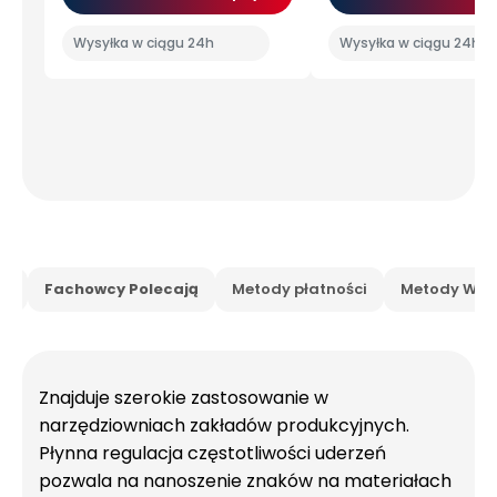
Wysyłka w ciągu 24h
Wysyłka w ciągu 24h
is
Fachowcy Polecają
Metody płatności
Metody Wysy
Znajduje szerokie zastosowanie w
narzędziowniach zakładów produkcyjnych.
Płynna regulacja częstotliwości uderzeń
pozwala na nanoszenie znaków na materiałach