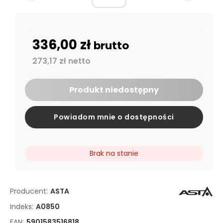
336,00 zł
brutto
273,17 zł netto
Produkt niedostępny
Powiadom mnie o dostępności
Brak na stanie
Producent:
ASTA
Indeks:
A0850
EAN:
5901583516818