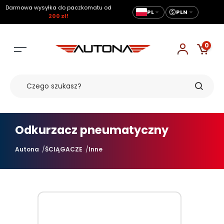
Darmowa wysyłka do paczkomatu od
PL
PLN
200 zł!
0
Odkurzacz pneumatyczny
Autona
ŚCIĄGACZE
Inne