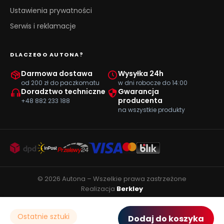
Ustawienia prywatności
Serwis i reklamacje
DLACZEGO AUTONA?
Darmowa dostawa
Wysyłka 24h
od 200 zł do paczkomatu
w dni robocze do 14:00
Doradztwo techniczne
Gwarancja
producenta
+48 882 233 188
na wszystkie produkty
© 2026 Autona – Wszelkie prawa zastrzeżone
Realizacja
Berkley
Ostatnie sztuki
Dodaj do koszyka