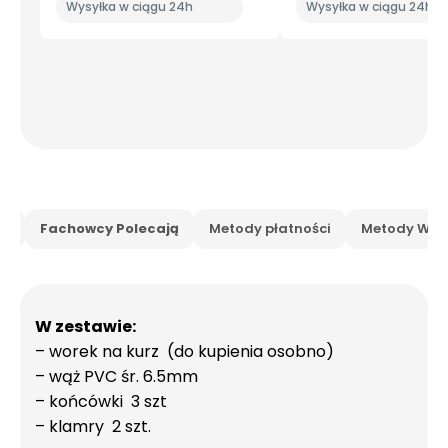
Wysyłka w ciągu 24h
Wysyłka w ciągu 24h
is
Fachowcy Polecają
Metody płatności
Metody Wysy
W zestawie:
– worek na kurz (do kupienia osobno)
– wąż PVC śr. 6.5mm
– końcówki 3 szt
– klamry 2 szt.