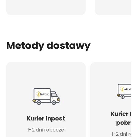
Metody dostawy
Kurier I
Kurier Inpost
pobran
1-2 dni robocze
1-2 dni ro