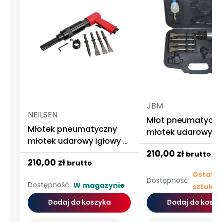
JBM
NEILSEN
Młot pneumatyczn
Młotek pneumatyczny
młotek udarowy j
młotek udarowy igłowy 4
dłuta
210,00 zł
brutto
210,00 zł
brutto
Ostatni
Dostępność:
Dostępność:
W magazynie
sztuki
Dodaj do koszyka
Dodaj do koszy