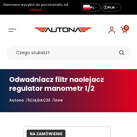
Darmowa wysyłka do paczkomatu od
PL
PLN
200 zł!
0
Odwadniacz filtr naolejacz
regulator manometr 1/2
Autona
ŚCIĄGACZE
Inne
NA ZAMÓWIENIE