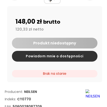
148,00 zł
brutto
120,33 zł netto
Produkt niedostępny
Powiadom mnie o dostępności
Brak na stanie
Producent:
NEILSEN
Indeks:
CT0770
EAN:
5060028087709