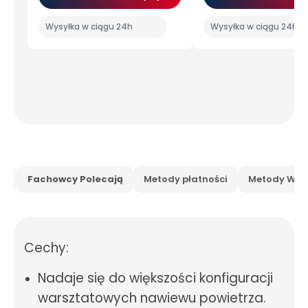
Wysyłka w ciągu 24h
Wysyłka w ciągu 24h
is
Fachowcy Polecają
Metody płatności
Metody Wysy
Cechy:
Nadaje się do większości konfiguracji
warsztatowych nawiewu powietrza.