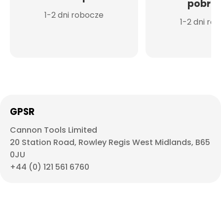
pobran
1-2 dni robocze
1-2 dni ro
GPSR
Cannon Tools Limited
20 Station Road, Rowley Regis West Midlands, B65
0JU
+44 (0) 121 561 6760