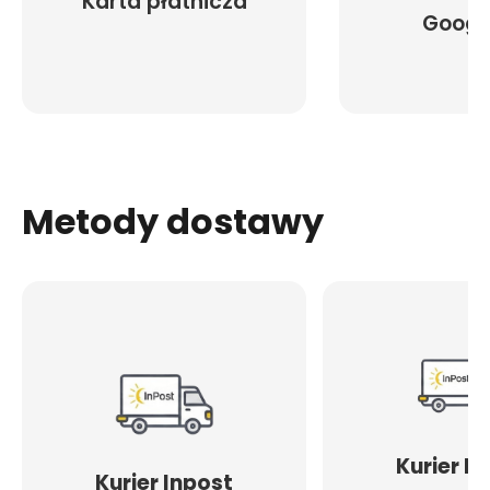
Karta płatnicza
Googl
Metody dostawy
Kurier I
Kurier Inpost