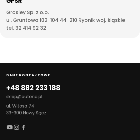
GPSR
Grosley Sp. z o.o.
ul. Gruntowa 102-104 44-210 Rybnik woj. śląskie
tel. 32 414 92 32
DANE KONTAKTOWE
+48 882 233 188
sklep@autona.pl
ul. Witosa 74
33-300 Nowy Sącz