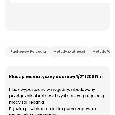
is
Fachowcy Polecają
Metody płatności
Metody Wysy
Klucz pneumatyczny udarowy 1/2" 1200 Nm
Klucz wyposażony w wygodny, wbudowany
przełącznik obrotów z trzystopniową regulacją
mocy zakręcania.
Rączka powlekana miękką gumą zapewnia