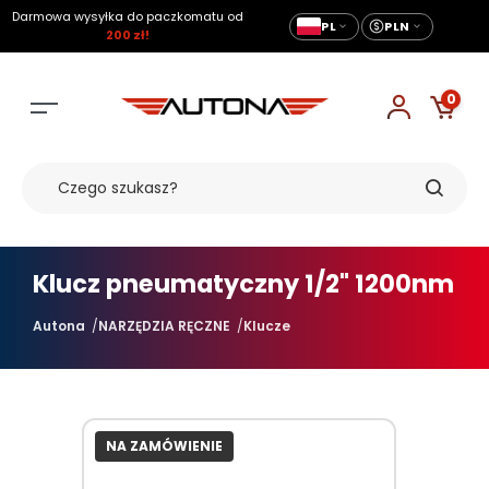
Darmowa wysyłka do paczkomatu od
PL
PLN
200 zł!
0
Klucz pneumatyczny 1/2" 1200nm
Autona
NARZĘDZIA RĘCZNE
Klucze
NA ZAMÓWIENIE