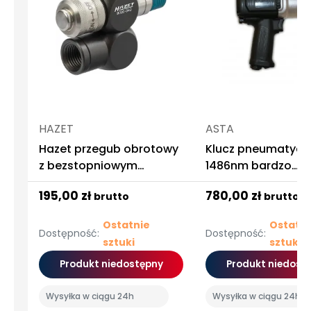
HAZET
ASTA
Hazet przegub obrotowy
Klucz pneumatyczny
z bezstopniowym
1486nm bardzo
reduktorem przepływu
wytrzymały
195,00 zł
780,00 zł
brutto
brutto
powietrza
Ostatnie
Ostatni
Dostępność:
Dostępność:
sztuki
sztuki
Produkt niedostępny
Produkt niedost
Wysyłka w ciągu 24h
Wysyłka w ciągu 24h