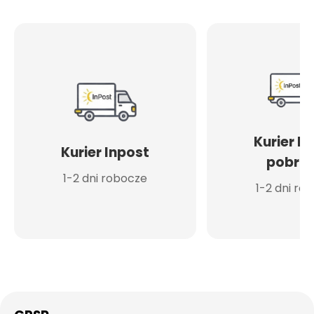
Kurier I
Kurier Inpost
pobran
1-2 dni robocze
1-2 dni ro