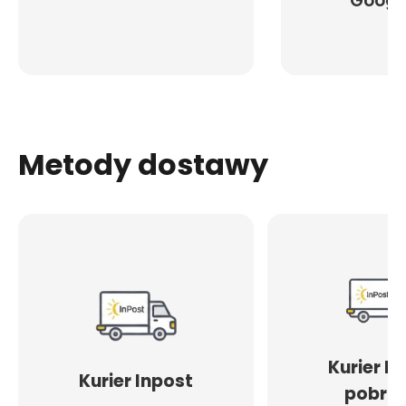
Googl
Metody dostawy
Kurier I
Kurier Inpost
pobran