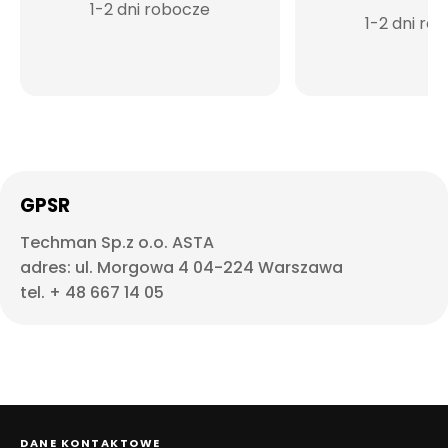
1-2 dni robocze
1-2 dni ro
GPSR
Techman Sp.z o.o. ASTA
adres: ul. Morgowa 4 04-224 Warszawa
tel. + 48 667 14 05
DANE KONTAKTOWE