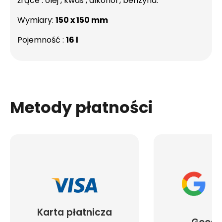
żrące : olej , kwas , alkohol , benzyna.
Wymiary:
150 x 150 mm
Pojemność :
16 l
Metody płatności
Karta płatnicza