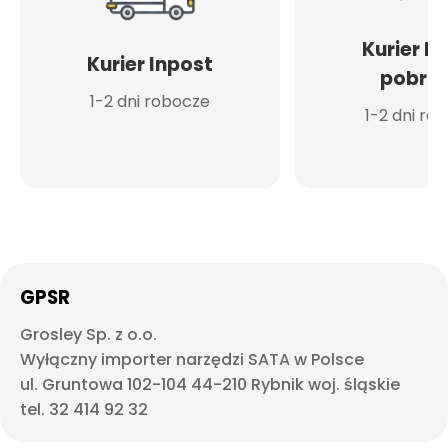
Kurier I
Kurier Inpost
pobran
1-2 dni robocze
1-2 dni ro
GPSR
Grosley Sp. z o.o.
Wyłączny importer narzędzi SATA w Polsce
ul. Gruntowa 102-104 44-210 Rybnik woj. śląskie
tel. 32 414 92 32