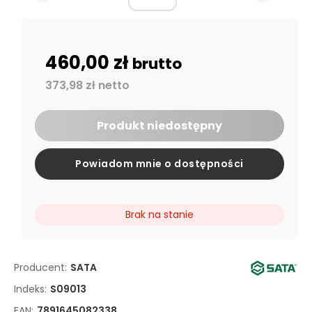
460,00 zł
brutto
373,98 zł netto
Produkt niedostępny
Powiadom mnie o dostępności
Brak na stanie
Producent:
SATA
Indeks:
S09013
EAN:
7891645082338