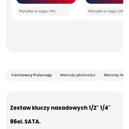
Wysyłka w ciągu 24h
Wysyłka w ciągu 24h
is
Fachowcy Polecają
Metody płatności
Metody Wysy
Zestaw kluczy nasadowych 1/2" 1/4"
86el. SATA.