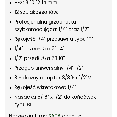
HEX: 8 10 12 14 mm
12 szt. akcesoriów:
Profesjonalna grzechotka
szybkomocująca: 1/4" oraz 1/2"
Rękojeść 1/4" przesuwna typu "T"
1/4" przedłużka 2" i 4"
1/2" przedłużka 5"i 10"
Przegub uniwersalny 1/4" 1/2"
3 - drożny adapter 3/8"F x 1/2"M
Rękojeść wkrętakowa 1/4"
Nasadka 5/16" x 1/2" do końcówek
typu BIT
Narzędzia firmy
SATA
cechują