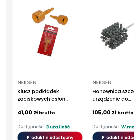
NEILSEN
NEILSEN
Klucz podkładek
Honownica szczot
zaciskowych osłon
urządzenie do
termicznych podwozia
honowania cylind
41,00 zł
105,00 zł
brutto
brutto
audi seat skoda vw
89MM
Dostępność:
Dostępność:
Duża ilość
W maga
Produkt niedostępny
Produkt niedost