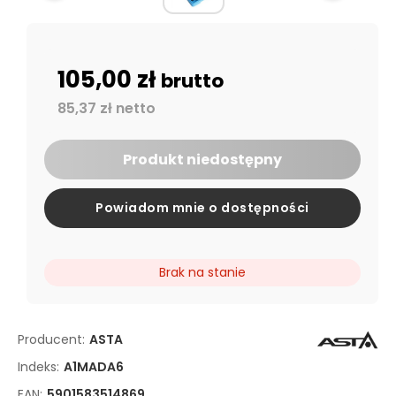
105,00 zł
brutto
85,37 zł netto
Produkt niedostępny
Powiadom mnie o dostępności
Brak na stanie
Producent:
ASTA
Indeks:
A1MADA6
EAN:
5901583514869