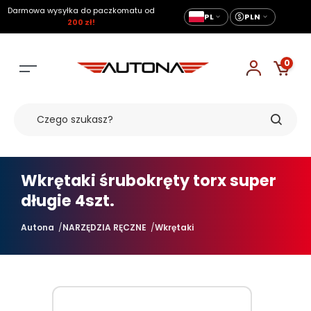
Darmowa wysyłka do paczkomatu od
PL
PLN
200 zł!
0
Wkrętaki śrubokręty torx super
długie 4szt.
Autona
NARZĘDZIA RĘCZNE
Wkrętaki