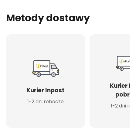
Metody dostawy
Kurier I
Kurier Inpost
pobran
1-2 dni robocze
1-2 dni ro