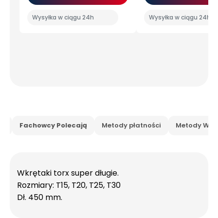
Wysyłka w ciągu 24h
Wysyłka w ciągu 24h
is
Fachowcy Polecają
Metody płatności
Metody Wysy
Wkrętaki torx super długie.
Rozmiary: T15, T20, T25, T30
Dł. 450 mm.