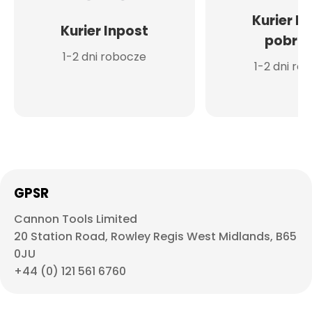
Kurier I
Kurier Inpost
pobran
1-2 dni robocze
1-2 dni ro
GPSR
Cannon Tools Limited
20 Station Road, Rowley Regis West Midlands, B65
0JU
+44 (0) 121 561 6760