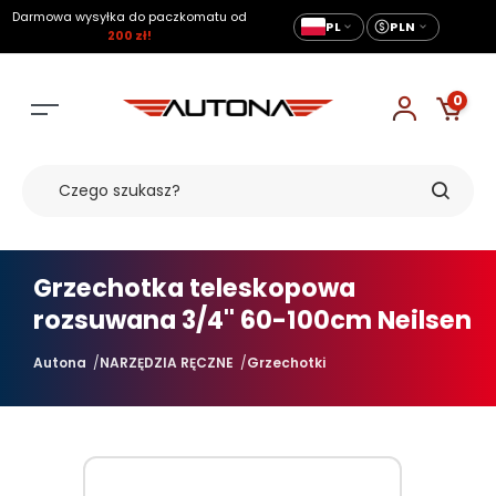
Darmowa wysyłka do paczkomatu od
PL
PLN
200 zł!
0
Grzechotka teleskopowa
rozsuwana 3/4'' 60-100cm Neilsen
Autona
NARZĘDZIA RĘCZNE
Grzechotki