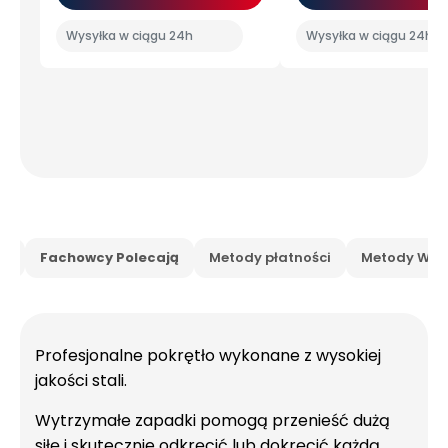
Wysyłka w ciągu 24h
Wysyłka w ciągu 24h
is
Fachowcy Polecają
Metody płatności
Metody Wysy
Profesjonalne pokrętło wykonane z wysokiej
jakości stali.
Wytrzymałe zapadki pomogą przenieść dużą
siłę i skutecznie odkręcić lub dokręcić każdą