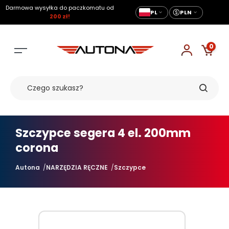
Darmowa wysyłka do paczkomatu od
PL
PLN
200 zł!
0
Szczypce segera 4 el. 200mm
corona
Autona
NARZĘDZIA RĘCZNE
Szczypce