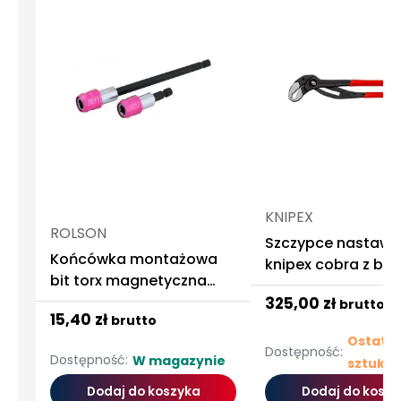
KNIPEX
ROLSON
Szczypce nastawn
Końcówka montażowa
knipex cobra z bl
bit torx magnetyczna
nowej generacji 
bitów
325,00 zł
brutto
15,40 zł
brutto
Ostatni
Dostępność:
Dostępność:
W magazynie
sztuki
Dodaj do koszyka
Dodaj do koszy