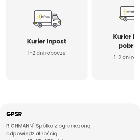
Kurier I
Kurier Inpost
pobran
1-2 dni robocze
1-2 dni ro
GPSR
RICHMANN" Spółka z ograniczoną
odpowiedzialnością