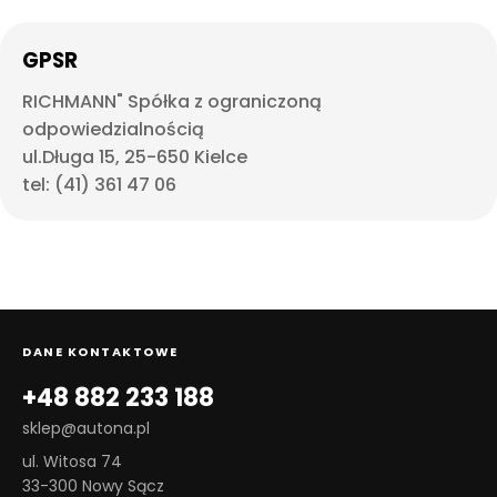
GPSR
RICHMANN" Spółka z ograniczoną
odpowiedzialnością
ul.Długa 15, 25-650 Kielce
tel: (41) 361 47 06
DANE KONTAKTOWE
+48 882 233 188
sklep@autona.pl
ul. Witosa 74
33-300 Nowy Sącz