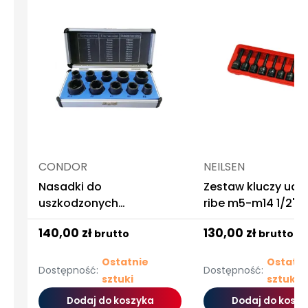
CONDOR
NEILSEN
Nasadki do
Zestaw kluczy ud
uszkodzonych
ribe m5-m14 1/2"
obrobionych
140,00 zł
130,00 zł
brutto
brutto
zapieczonych śrub m9-
m19
Ostatnie
Ostatni
Dostępność:
Dostępność:
sztuki
sztuki
Dodaj do koszyka
Dodaj do koszy