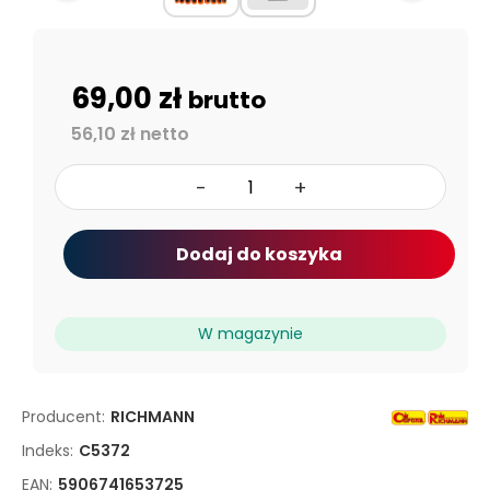
69,00 zł
brutto
56,10 zł netto
-
+
Dodaj do koszyka
W magazynie
Producent:
RICHMANN
Indeks:
C5372
EAN:
5906741653725