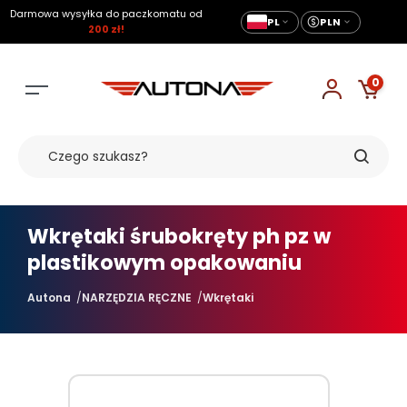
Darmowa wysyłka do paczkomatu od
PL
PLN
200 zł!
0
Wkrętaki śrubokręty ph pz w
plastikowym opakowaniu
Autona
NARZĘDZIA RĘCZNE
Wkrętaki