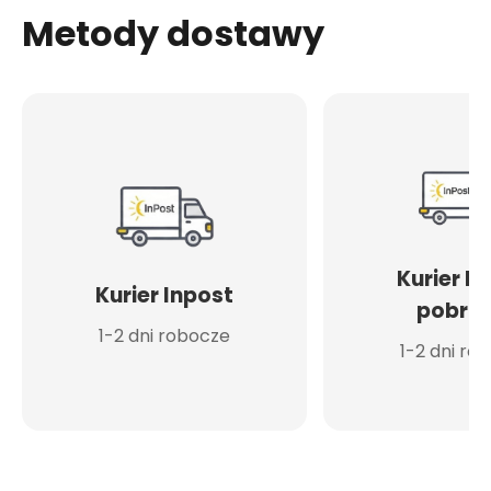
Metody dostawy
Kurier I
Kurier Inpost
pobran
1-2 dni robocze
1-2 dni ro