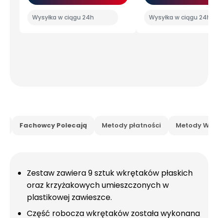
Wysyłka w ciągu 24h
Wysyłka w ciągu 24h
is
Fachowcy Polecają
Metody płatności
Metody Wysy
Zestaw zawiera 9 sztuk wkrętaków płaskich
oraz krzyżakowych umieszczonych w
plastikowej zawieszce.
Część robocza wkrętaków została wykonana