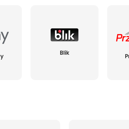
Blik
ay
P