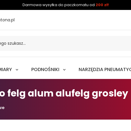
Darmowa wysyłka do paczkomatu od
200 zł!
tona.pl
MIARY
PODNOŚNIKI
NARZĘDZIA PNEUMATY
 felg alum alufelg grosley
we