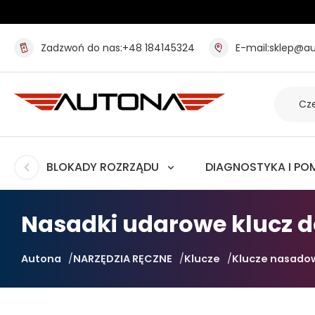
Zadzwoń do nas:
+48 184145324
E-mail:
sklep@au
BLOKADY ROZRZĄDU
DIAGNOSTYKA I PO
Nasadki udarowe klucz do
Autona
NARZĘDZIA RĘCZNE
Klucze
Klucze nasado