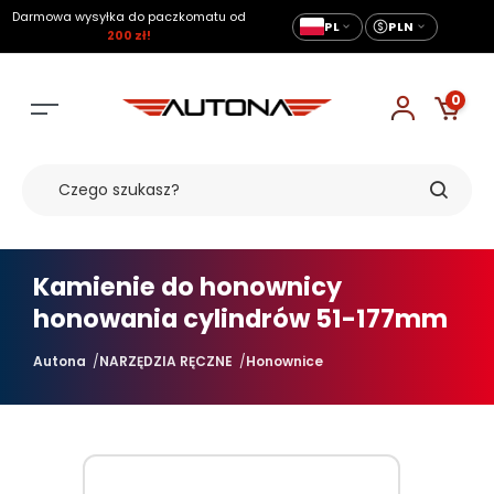
Darmowa wysyłka do paczkomatu od
PL
PLN
200 zł!
0
Kamienie do honownicy
honowania cylindrów 51-177mm
Autona
NARZĘDZIA RĘCZNE
Honownice