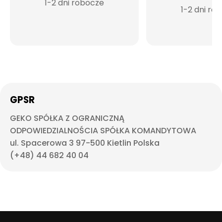
1-2 dni robocze
1-2 dni ro
GPSR
GEKO SPÓŁKA Z OGRANICZNĄ
ODPOWIEDZIALNOŚCIA SPÓŁKA KOMANDYTOWA
ul. Spacerowa 3 97-500 Kietlin Polska
(+48) 44 682 40 04