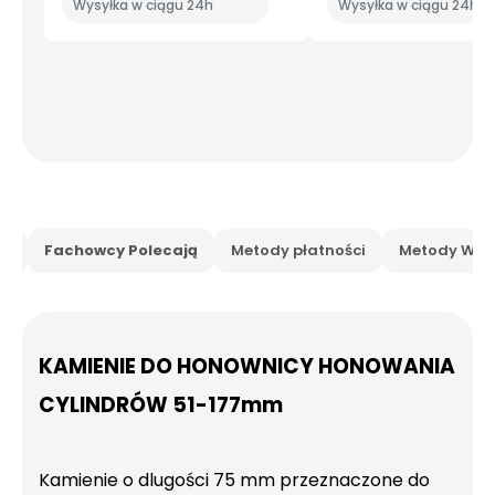
Wysyłka w ciągu 24h
Wysyłka w ciągu 24h
is
Fachowcy Polecają
Metody płatności
Metody Wysy
KAMIENIE DO HONOWNICY HONOWANIA
CYLINDRÓW 51-177mm
Kamienie o dlugości 75 mm przeznaczone do