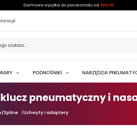
Darmowa wysyłka do paczkomatu od
200 zł!
tona.pl
MIARY
PODNOŚNIKI
NARZĘDZIA PNEUMATY
klucz pneumatyczny i nas
x/Spline
Uchwyty i adaptery