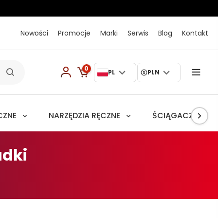
Nowości
Promocje
Marki
Serwis
Blog
Kontakt
0
PL
PLN
CZNE
NARZĘDZIA RĘCZNE
ŚCIĄGACZE
adki