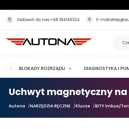
Zadzwoń do nas:
+48 184145324
E-mail:
sklep@au
BLOKADY ROZRZĄDU
DIAGNOSTYKA I PO
Uchwyt magnetyczny na 
Autona
NARZĘDZIA RĘCZNE
Klucze
BITY Imbus/Tor