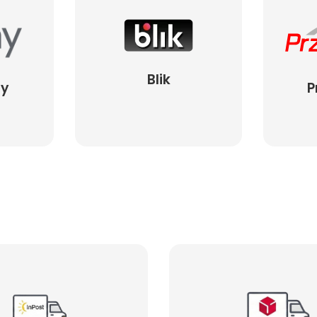
Blik
ay
P