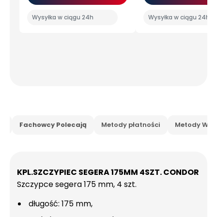
Wysyłka w ciągu 24h
Wysyłka w ciągu 24h
is
Fachowcy Polecają
Metody płatności
Metody Wysy
KPL.SZCZYPIEC SEGERA 175MM 4SZT. CONDOR
Szczypce segera 175 mm, 4 szt.
długość: 175 mm,