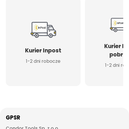
Kurier I
Kurier Inpost
pobran
1-2 dni robocze
1-2 dni ro
GPSR
Condor Tools Sp. z o.o.