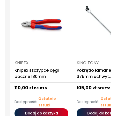
KNIPEX
KING TONY
Knipex szczypce cęgi
Pokrętło łamane 1/
boczne 180mm
375mm uchwyt
moletowany king 
110,00 zł
105,00 zł
brutto
brutto
Ostatnie
Ostatni
Dostępność:
Dostępność:
sztuki
sztuki
Dodaj do koszyka
Dodaj do koszy