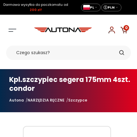
Darmowa wysyłka do paczkomatu od
PL
PLN
200 zł!
0
Kpl.szczypiec segera 175mm 4szt.
condor
Autona
NARZĘDZIA RĘCZNE
Szczypce