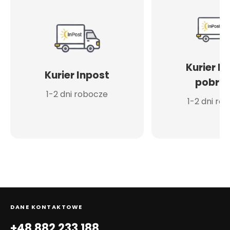
Kurier I
Kurier Inpost
pobran
1-2 dni robocze
1-2 dni ro
DANE KONTAKTOWE
+48 882 233 188