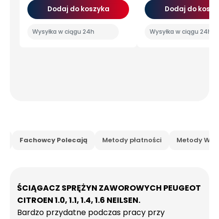
Dodaj do koszyka
Dodaj do koszy
Wysyłka w ciągu 24h
Wysyłka w ciągu 24h
is
Fachowcy Polecają
Metody płatności
Metody Wysy
ŚCIĄGACZ SPRĘŻYN ZAWOROWYCH PEUGEOT
CITROEN 1.0, 1.1, 1.4, 1.6 NEILSEN.
Bardzo przydatne podczas pracy przy