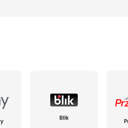
Blik
ay
P