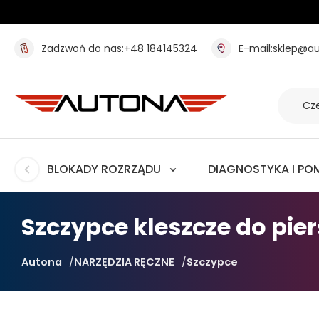
Zadzwoń do nas:
+48 184145324
E-mail:
sklep@au
BLOKADY ROZRZĄDU
DIAGNOSTYKA I PO
Szczypce kleszcze do pie
Autona
NARZĘDZIA RĘCZNE
Szczypce