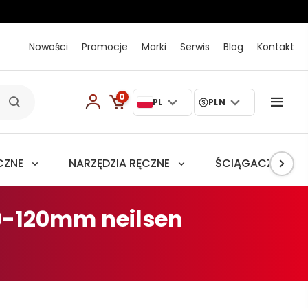
Nowości
Promocje
Marki
Serwis
Blog
Kontakt
0
PL
PLN
CZNE
NARZĘDZIA RĘCZNE
ŚCIĄGACZE
60-120mm neilsen