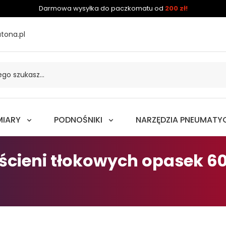
Darmowa wysyłka do paczkomatu od
200 zł!
tona.pl
MIARY
PODNOŚNIKI
NARZĘDZIA PNEUMATY
rścieni tłokowych opasek 