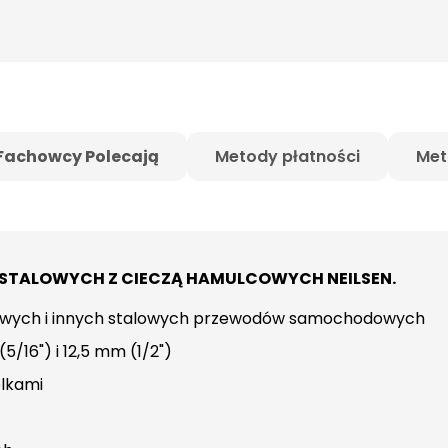
Fachowcy Polecają
Metody płatności
Met
 STALOWYCH Z CIECZĄ HAMULCOWYCH NEILSEN.
wych i innych stalowych przewodów samochodowych
5/16") i 12,5 mm (1/2")
lkami