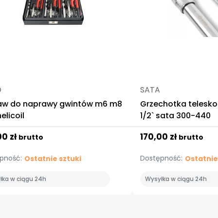
O
SATA
aw do naprawy gwintów m6 m8
Grzechotka telesk
elicoil
1/2` sata 300-440
00 zł
170,00 zł
brutto
brutto
pność:
Dostępność:
Ostatnie sztuki
Ostatnie
łka w ciągu 24h
Wysyłka w ciągu 24h