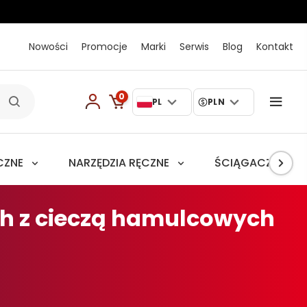
Nowości
Promocje
Marki
Serwis
Blog
Kontakt
0
PL
PLN
CZNE
NARZĘDZIA RĘCZNE
ŚCIĄGACZE
ch z cieczą hamulcowych