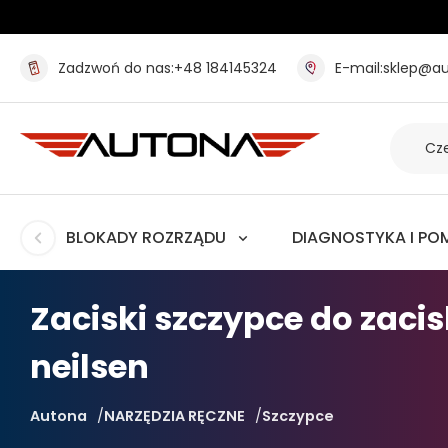
Zadzwoń do nas:
+48 184145324
E-mail:
sklep@au
BLOKADY ROZRZĄDU
DIAGNOSTYKA I PO
Zaciski szczypce do zac
neilsen
Autona
NARZĘDZIA RĘCZNE
Szczypce