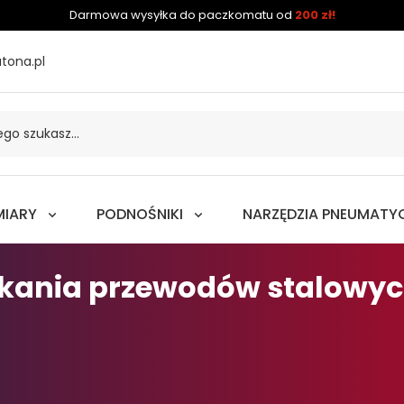
Darmowa wysyłka do paczkomatu od
200 zł!
tona.pl
MIARY
PODNOŚNIKI
NARZĘDZIA PNEUMATY
iskania przewodów stalowy