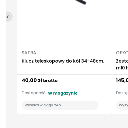
SATRA
GEK
Klucz teleskopowy do kół 34-48cm.
Zest
m10 h
40,00 zł
145,
brutto
Dostępność:
Dostę
W magazynie
Wysyłka w ciągu 24h
Wysy