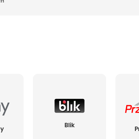
ch
Blik
ay
P