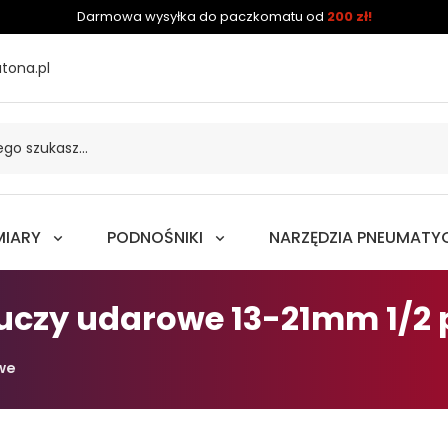
Darmowa wysyłka do paczkomatu od
200 zł!
tona.pl
MIARY
PODNOŚNIKI
NARZĘDZIA PNEUMATY
luczy udarowe 13-21mm 1/2
we