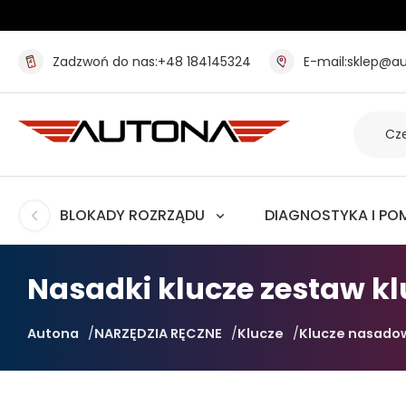
Zadzwoń do nas:
+48 184145324
E-mail:
sklep@au
BLOKADY ROZRZĄDU
DIAGNOSTYKA I PO
Nasadki klucze zestaw k
Autona
NARZĘDZIA RĘCZNE
Klucze
Klucze nasado