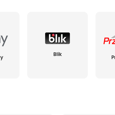
Blik
ay
P