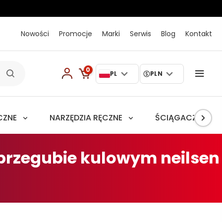
Nowości
Promocje
Marki
Serwis
Blog
Kontakt
0
PL
PLN
CZNE
NARZĘDZIA RĘCZNE
ŚCIĄGACZE
 przegubie kulowym neilsen