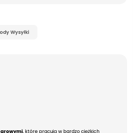
ody Wysyłki
darowymi
, które pracują w bardzo ciężkich