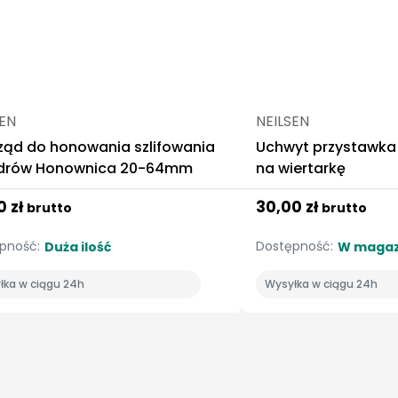
SEN
NEILSEN
rząd do honowania szlifowania
Uchwyt przystawka
ndrów Honownica 20-64mm
na wiertarkę
0 zł
30,00 zł
brutto
brutto
pność:
Dostępność:
Duża ilość
W magaz
łka w ciągu 24h
Wysyłka w ciągu 24h