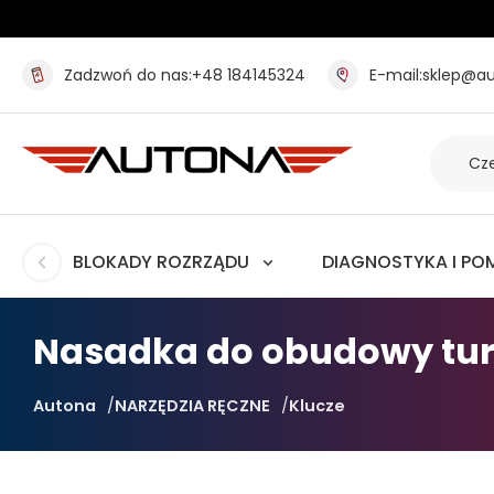
Zadzwoń do nas:
+48 184145324
E-mail:
sklep@au
BLOKADY ROZRZĄDU
DIAGNOSTYKA I PO
Nasadka do obudowy tur
Autona
NARZĘDZIA RĘCZNE
Klucze