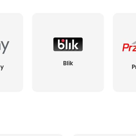
Blik
ay
P