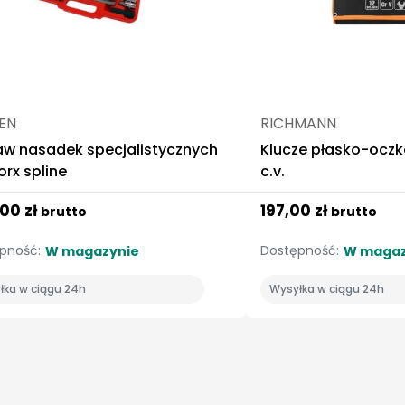
SEN
RICHMANN
aw nasadek specjalistycznych
Klucze płasko-ocz
orx spline
c.v.
00 zł
197,00 zł
brutto
brutto
pność:
Dostępność:
W magazynie
W magaz
łka w ciągu 24h
Wysyłka w ciągu 24h