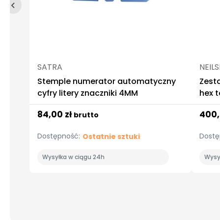
SATRA
NEIL
Stemple numerator automatyczny
Zest
cyfry litery znaczniki 4MM
hex t
84,00 zł
400,
brutto
Dostępność:
Dostę
Ostatnie sztuki
Wysyłka w ciągu 24h
Wysy