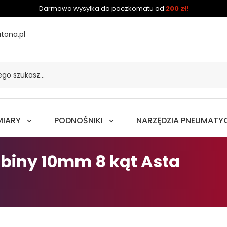
Darmowa wysyłka do paczkomatu od
200 zł!
tona.pl
MIARY
PODNOŚNIKI
NARZĘDZIA PNEUMATY
biny 10mm 8 kąt Asta