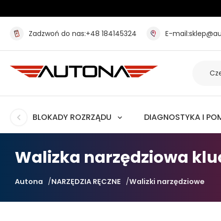
Zadzwoń do nas:
+48 184145324
E-mail:
sklep@au
BLOKADY ROZRZĄDU
DIAGNOSTYKA I PO
Walizka narzędziowa kluc
Autona
NARZĘDZIA RĘCZNE
Walizki narzędziowe