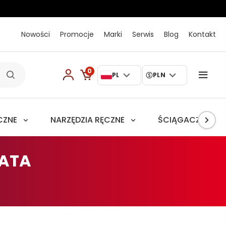
Nowości
Promocje
Marki
Serwis
Blog
Kontakt
0
PL
PLN
CZNE
NARZĘDZIA RĘCZNE
ŚCIĄGACZE
SATA