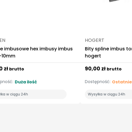
SEN
HOGERT
ze imbusowe hex imbusy imbus
Bity spline imbus t
.5-10mm
hogert
0 zł
90,00 zł
brutto
brutto
pność:
Dostępność:
Duża ilość
Ostatnie
łka w ciągu 24h
Wysyłka w ciągu 24h