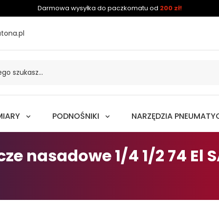
Darmowa wysyłka do paczkomatu od
200 zł!
tona.pl
MIARY
PODNOŚNIKI
NARZĘDZIA PNEUMATY
ze nasadowe 1/4 1/2 74 El 