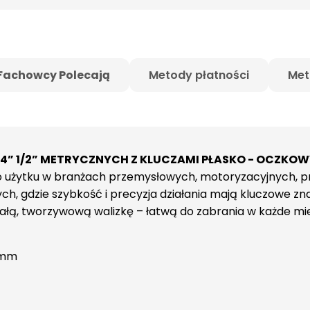
Fachowcy Polecają
Metody płatności
Met
4” 1/2” METRYCZNYCH Z KLUCZAMI PŁASKO - OCZKO
 użytku w branżach przemysłowych, motoryzacyjnych, p
, gdzie szybkość i precyzja działania mają kluczowe zna
ałą, tworzywową walizkę – łatwą do zabrania w każde mie
4 mm