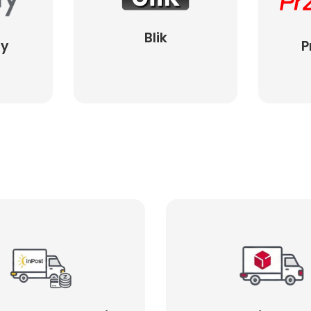
Blik
ay
P