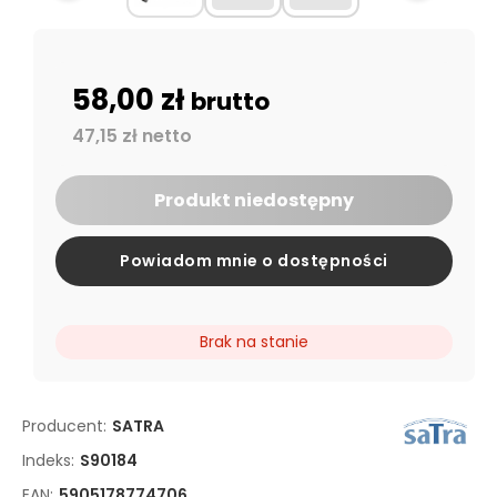
58,00 zł
brutto
47,15 zł netto
Produkt niedostępny
Powiadom mnie o dostępności
Brak na stanie
Producent:
SATRA
Indeks:
S90184
EAN:
5905178774706