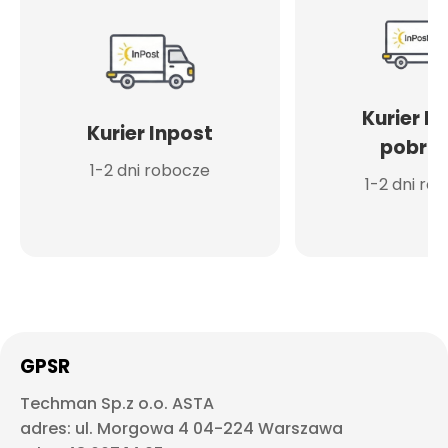
Kurier I
Kurier Inpost
pobran
1-2 dni robocze
1-2 dni ro
GPSR
Techman Sp.z o.o. ASTA
adres: ul. Morgowa 4 04-224 Warszawa