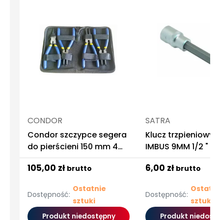
CONDOR
SATRA
Condor szczypce segera
Klucz trzpieniowy 
do pierścieni 150 mm 4
IMBUS 9MM 1/2 " d
szt
hamulców VW T5 S
105,00 zł
6,00 zł
brutto
brutto
Ostatnie
Ostatni
Dostępność:
Dostępność:
sztuki
sztuki
Produkt niedostępny
Produkt niedost