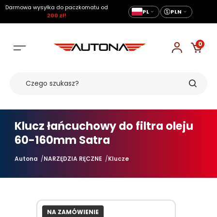
Darmowa wysyłka do paczkomatu od
PL
PLN
200 zł!
0
Klucz łańcuchowy do filtra oleju
60-160mm Satra
Autona
NARZĘDZIA RĘCZNE
Klucze
NA ZAMÓWIENIE