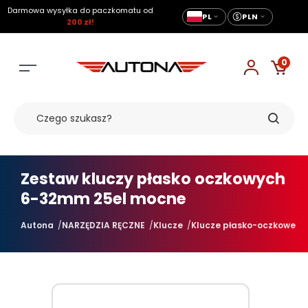
Darmowa wysyłka do paczkomatu od
PL
PLN
200 zł!
0
Zestaw kluczy płasko oczkowych
6-32mm 25el mocne
Autona
NARZĘDZIA RĘCZNE
Klucze
Klucze płasko-oczkowe