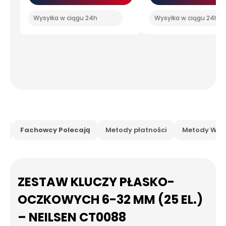
Wysyłka w ciągu 24h
Wysyłka w ciągu 24h
is
Fachowcy Polecają
Metody płatności
Metody Wysy
ZESTAW KLUCZY PŁASKO-
OCZKOWYCH 6-32 MM (25 EL.)
– NEILSEN CT0088