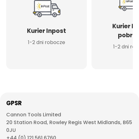
Kurier I
Kurier Inpost
pobran
1-2 dni robocze
1-2 dni ro
GPSR
Cannon Tools Limited
20 Station Road, Rowley Regis West Midlands, B65
0JU
+44 (0) 121 561 6760