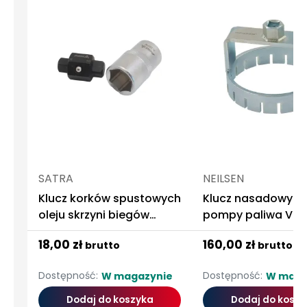
SATRA
NEILSEN
Klucz korków spustowych
Klucz nasadowy d
oleju skrzyni biegów
pompy paliwa Vol
mechanizmów
S80 XC70 S60 V70
18,00 zł
160,00 zł
brutto
brutto
różnicowych 8mm 10mm
XC90 NEILSEN
Dostępność:
Dostępność:
W magazynie
W maga
Dodaj do koszyka
Dodaj do koszy