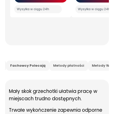
Wysyłka w ciągu 24h
Wysyłka w ciągu 24h
is
Fachowcy Polecają
Metody płatności
Metody Wysy
Mały skok grzechotki ułatwia pracę w
miejscach trudno dostępnych.
Trwałe wykończenie zapewnia odporne