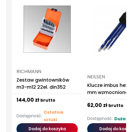
RICHMANN
NEILSEN
Zestaw gwintowników
Klucze imbus hex 1
m3-m12 22el. din352
mm wzmocnione e
długie
144,00 zł
brutto
62,00 zł
brutto
Ostatnie
Dostępność:
Dostępność:
Duża ilo
sztuki
Dodaj do koszyka
Dodaj do koszy