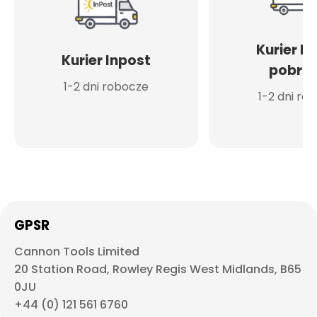
Kurier I
Kurier Inpost
pobran
1-2 dni robocze
1-2 dni ro
GPSR
Cannon Tools Limited
20 Station Road, Rowley Regis West Midlands, B65
0JU
+44 (0) 121 561 6760