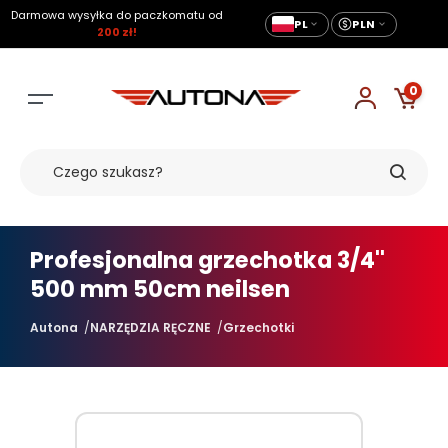
Darmowa wysyłka do paczkomatu od
PL
PLN
200 zł!
0
Profesjonalna grzechotka 3/4''
500 mm 50cm neilsen
Autona
NARZĘDZIA RĘCZNE
Grzechotki