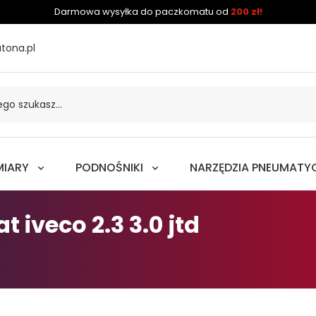
Darmowa wysyłka do paczkomatu od
200 zł!
tona.pl
MIARY
PODNOŚNIKI
NARZĘDZIA PNEUMATY
 iveco 2.3 3.0 jtd