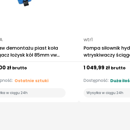
A
wtr1
aw demontażu piast koła
Pompa siłownik hyd
gacz łożysk kół 85mm vw
wtryskiwaczy ściąg
porter t5
00 zł
1 049,99 zł
brutto
brutto
pność:
Dostępność:
Ostatnie sztuki
Duża iloś
łka w ciągu 24h
Wysyłka w ciągu 24h