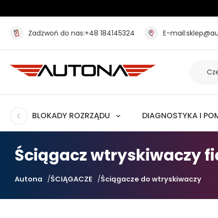
Zadzwoń do nas:
+48 184145324
E-mail:
sklep@au
BLOKADY ROZRZĄDU
DIAGNOSTYKA I PO
Ściągacz wtryskiwaczy fiat
Autona
ŚCIĄGACZE
Ściągacze do wtryskiwaczy