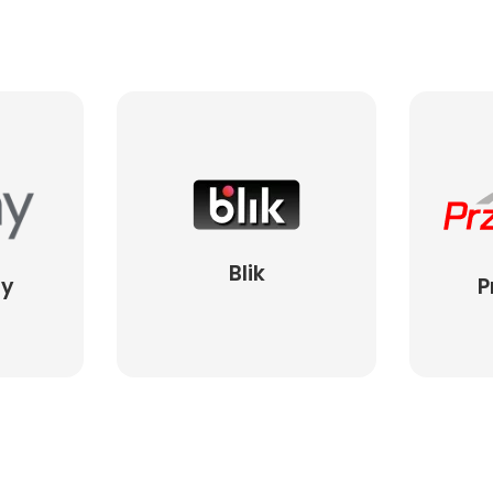
Blik
ay
P