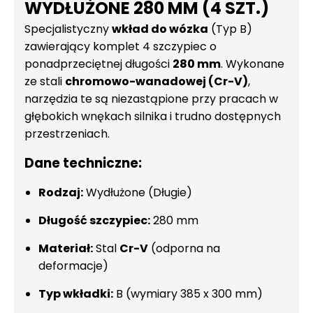
WYDŁUŻONE 280 MM (4 SZT.)
Specjalistyczny
wkład do wózka
(Typ B)
zawierający komplet 4 szczypiec o
ponadprzeciętnej długości
280 mm
. Wykonane
ze stali
chromowo-wanadowej (Cr-V)
,
narzędzia te są niezastąpione przy pracach w
głębokich wnękach silnika i trudno dostępnych
przestrzeniach.
Dane techniczne:
Rodzaj:
Wydłużone (Długie)
Długość szczypiec:
280 mm
Materiał:
Stal
Cr-V
(odporna na
deformacje)
Typ wkładki:
B (wymiary 385 x 300 mm)