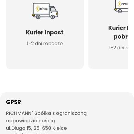
Kurier I
Kurier Inpost
pobran
1-2 dni robocze
1-2 dni ro
GPSR
RICHMANN" Spółka z ograniczoną
odpowiedzialnością
ul.Długa 15, 25-650 Kielce