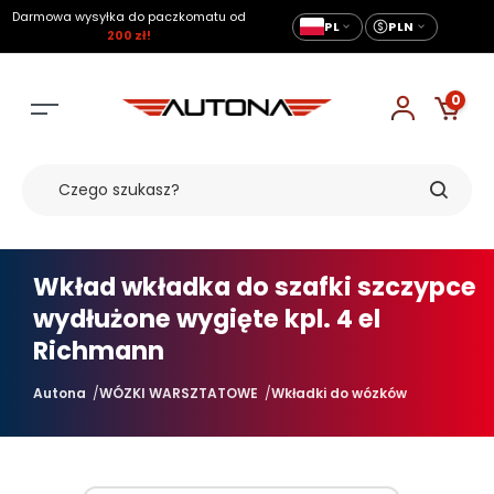
Darmowa wysyłka do paczkomatu od
PL
PLN
200 zł!
0
Wkład wkładka do szafki szczypce
wydłużone wygięte kpl. 4 el
Richmann
Autona
WÓZKI WARSZTATOWE
Wkładki do wózków