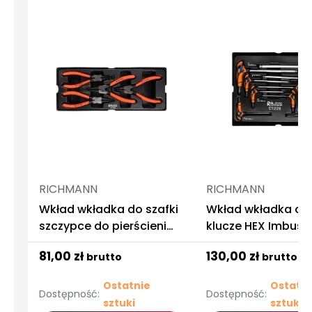
RICHMANN
RICHMANN
Wkład wkładka do szafki
Wkład wkładka do 
szczypce do pierścieni
klucze HEX Imbus t
osadczych segera kpl. 4
kpl. 9 el. Richmann
81,00 zł
130,00 zł
brutto
brutto
el. Richmann
Ostatnie
Ostatni
Dostępność:
Dostępność:
sztuki
sztuki