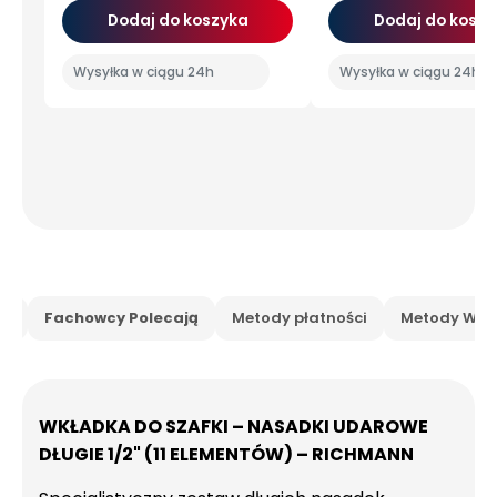
Dodaj do koszyka
Dodaj do koszy
Wysyłka w ciągu 24h
Wysyłka w ciągu 24h
is
Fachowcy Polecają
Metody płatności
Metody Wysy
WKŁADKA DO SZAFKI – NASADKI UDAROWE
DŁUGIE 1/2" (11 ELEMENTÓW) – RICHMANN