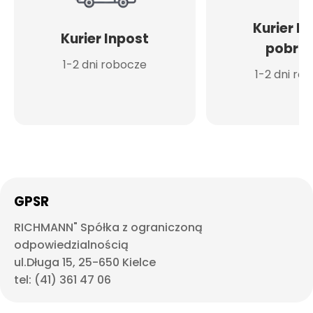
Kurier I
Kurier Inpost
pobran
1-2 dni robocze
1-2 dni ro
GPSR
RICHMANN" Spółka z ograniczoną
odpowiedzialnością
ul.Długa 15, 25-650 Kielce
tel: (41) 361 47 06