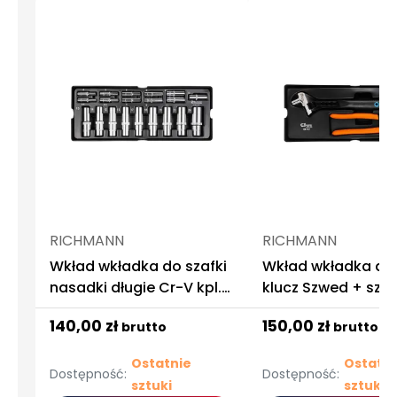
RICHMANN
RICHMANN
Wkład wkładka do szafki
Wkład wkładka do 
nasadki długie Cr-V kpl.
klucz Szwed + szc
20 el. Richmann
przyciskiem kpl. 2 
140,00 zł
150,00 zł
brutto
brutto
Richmann
Ostatnie
Ostatni
Dostępność:
Dostępność:
sztuki
sztuki