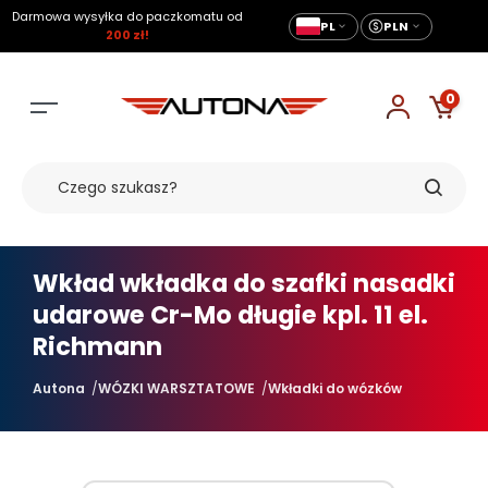
Darmowa wysyłka do paczkomatu od
PL
PLN
200 zł!
0
Wkład wkładka do szafki nasadki
udarowe Cr-Mo długie kpl. 11 el.
Richmann
Autona
WÓZKI WARSZTATOWE
Wkładki do wózków