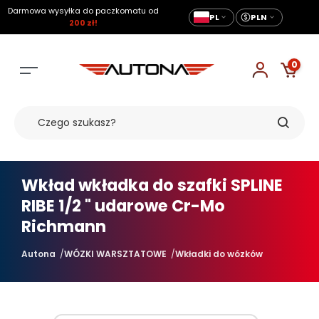
Darmowa wysyłka do paczkomatu od
PL
PLN
200 zł!
0
Wkład wkładka do szafki SPLINE
RIBE 1/2 " udarowe Cr-Mo
Richmann
Autona
WÓZKI WARSZTATOWE
Wkładki do wózków