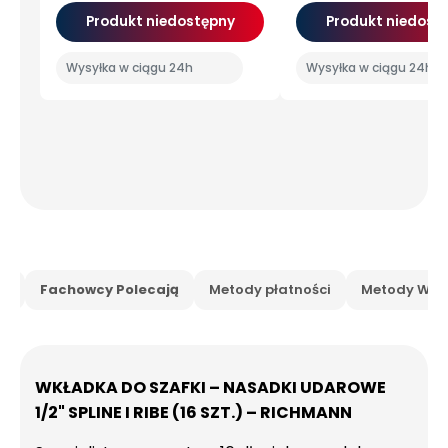
Produkt niedostępny
Produkt niedost
Wysyłka w ciągu 24h
Wysyłka w ciągu 24h
is
Fachowcy Polecają
Metody płatności
Metody Wysy
WKŁADKA DO SZAFKI – NASADKI UDAROWE
1/2" SPLINE I RIBE (16 SZT.) – RICHMANN