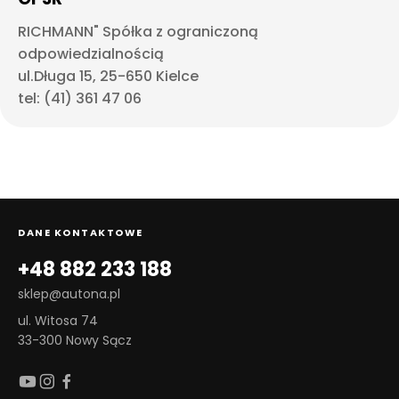
RICHMANN" Spółka z ograniczoną
odpowiedzialnością
ul.Długa 15, 25-650 Kielce
tel: (41) 361 47 06
DANE KONTAKTOWE
+48 882 233 188
sklep@autona.pl
ul. Witosa 74
33-300 Nowy Sącz