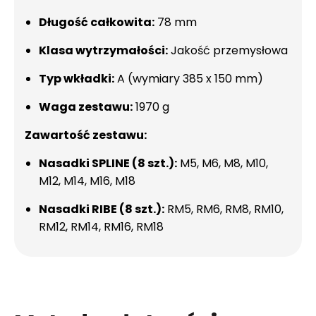
Długość całkowita:
78 mm
Klasa wytrzymałości:
Jakość przemysłowa
Typ wkładki:
A (wymiary 385 x 150 mm)
Waga zestawu:
1970 g
Zawartość zestawu:
Nasadki SPLINE (8 szt.):
M5, M6, M8, M10,
M12, M14, M16, M18
Nasadki RIBE (8 szt.):
RM5, RM6, RM8, RM10,
RM12, RM14, RM16, RM18