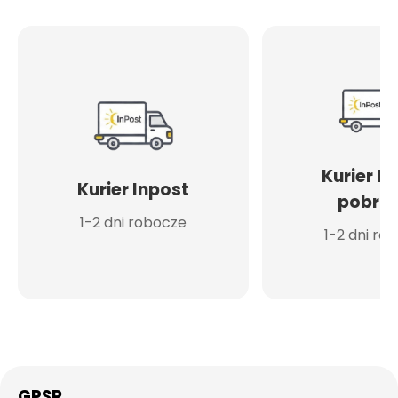
Kurier I
Kurier Inpost
pobran
1-2 dni robocze
1-2 dni ro
GPSR