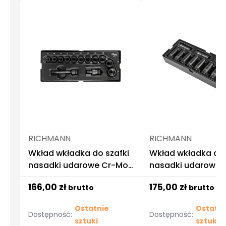
RICHMANN
RICHMANN
Wkład wkładka do szafki
Wkład wkładka do 
nasadki udarowe Cr-Mo
nasadki udarowe 
1/2 kpl. 13 el. Richmann
długie kpl. 11 el. R
166,00 zł
175,00 zł
brutto
brutto
Ostatnie
Ostatni
Dostępność:
Dostępność:
sztuki
sztuki